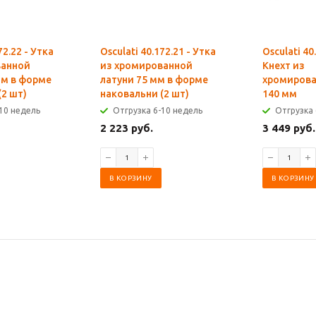
72.22 - Утка
Osculati 40.172.21 - Утка
Osculati 40
ванной
из хромированной
Кнехт из
мм в форме
латуни 75 мм в форме
хромирова
(2 шт)
наковальни (2 шт)
140 мм
10 недель
Отгрузка 6-10 недель
Отгрузка 
2 223 руб.
3 449 руб.
В КОРЗИНУ
В КОРЗИНУ