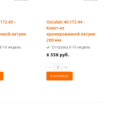
.172.43 -
Osculati 40.172.44 -
Osculati 4
Кнехт из
Кнехт из
нной латуни
хромированной латуни
хромиро
200 мм
170 мм
6-10 недель
Отгрузка 6-10 недель
Отгрузк
6 558 руб.
5 358 ру
В КОРЗИНУ
В КОРЗИ