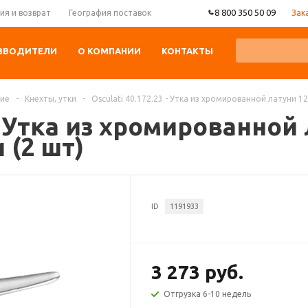
8 800 350 50 09
Зак
ия и возврат
География поставок
ЗВОДИТЕЛИ
О КОМПАНИИ
КОНТАКТЫ
ние
-
Кнехты, утки
-
Osculati 40.172.23 - Утка из хромированной латуни 1
 - Утка из хромированной
 (2 шт)
ID
1191933
3 273 руб.
Отгрузка 6-10 недель