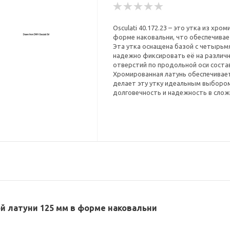
Osculati 40.172.23 – это утка из хр
форме наковальни, что обеспечивае
Эта утка оснащена базой с четырьм
надежно фиксировать её на различ
отверстий по продольной оси составл
Хромированная латунь обеспечивае
делает эту утку идеальным выбором
долговечность и надежность в слож
ной латуни 125 мм в форме наковальни