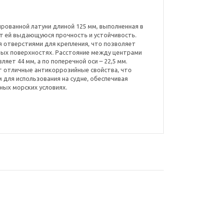
омированной латуни длиной 125 мм, выполненная в
т ей выдающуюся прочность и устойчивость.
я отверстиями для крепления, что позволяет
ных поверхностях. Расстояние между центрами
яет 44 мм, а по поперечной оси – 22,5 мм.
т отличные антикоррозийные свойства, что
 для использования на судне, обеспечивая
ных морских условиях.