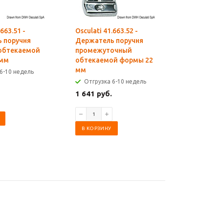
.663.51 -
Osculati 41.663.52 -
Osculati 4
 поручня
Держатель поручня
Держате
обтекаемой
промежуточный
концево
 мм
обтекаемой формы 22
формы 2
мм
6-10 недель
Отгрузк
Отгрузка 6-10 недель
1 498 ру
1 641 руб.
В КОРЗИ
В КОРЗИНУ