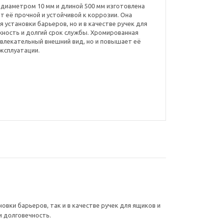
00 диаметром 10 мм и длиной 500 мм изготовлена
т её прочной и устойчивой к коррозии. Она
 установки барьеров, но и в качестве ручек для
жность и долгий срок службы. Хромированная
ивлекательный внешний вид, но и повышает её
эксплуатации.
овки барьеров, так и в качестве ручек для ящиков и
и долговечность.