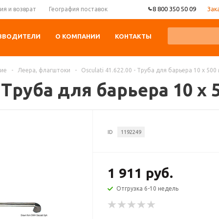
8 800 350 50 09
Зак
ия и возврат
География поставок
ЗВОДИТЕЛИ
О КОМПАНИИ
КОНТАКТЫ
ние
-
Леера, флагштоки
-
Osculati 41.622.00 - Труба для барьера 10 x 500
 - Труба для барьера 10 x 
ID
1192249
1 911 руб.
Отгрузка 6-10 недель