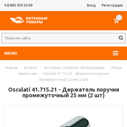
8 800 350 50 09
Вход
Регистрация
0
МЕНЮ
Главная
-
Каталог
-
Экстерьер, палубное оборудование
-
Леера,
флагштоки
-
Osculati 41.715.21 - Держатель поручня
промежуточный 25 мм (2 шт)
Osculati 41.715.21 - Держатель поручня
промежуточный 25 мм (2 шт)