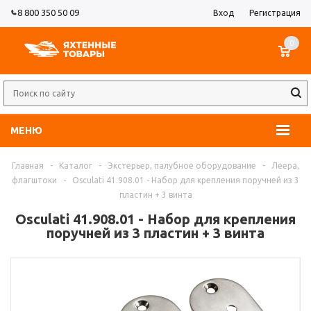
8 800 350 50 09
Вход
Регистрация
0
МЕНЮ
Главная
-
Каталог
-
Экстерьер, палубное оборудование
-
Леера,
флагштоки
-
Osculati 41.908.01 - Набор для крепления поручней из 3
пластин + 3 винта
Osculati 41.908.01 - Набор для крепления
поручней из 3 пластин + 3 винта