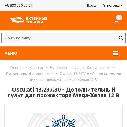
8 800 350 50 09
Вход
Регистрация
0
МЕНЮ
Главная
-
Каталог
-
Экстерьер, палубное оборудование
-
Прожекторы, фароискатели
-
Osculati 13.237.30 - Дополнительный
пульт для прожектора Mega-Xenan 12 В
Osculati 13.237.30 - Дополнительный
пульт для прожектора Mega-Xenan 12 В