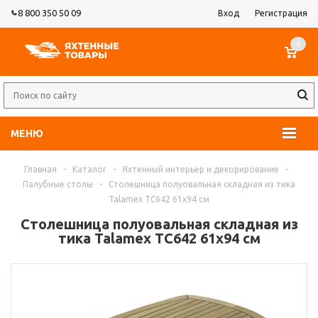
8 800 350 50 09
Вход
Регистрация
0
МЕНЮ
Главная
-
Каталог
-
Яхтенный интерьер и декорирование
-
Палубные столы
-
Столешница полуовальная складная из тика
Talamex TC642 61x94 см
Столешница полуовальная складная из
тика Talamex TC642 61x94 см