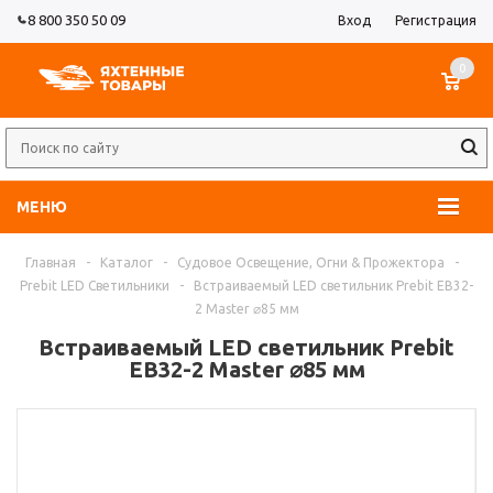
8 800 350 50 09
Вход
Регистрация
0
МЕНЮ
Главная
-
Каталог
-
Судовое Освещение, Огни & Прожектора
-
Prebit LED Светильники
-
Встраиваемый LED светильник Prebit EB32-
2 Master ⌀85 мм
Встраиваемый LED светильник Prebit
EB32-2 Master ⌀85 мм