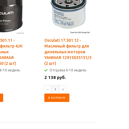
.501.11 -
Osculati 17.501.12 -
Osculati 1
фильтр 4JH
Масляный фильтр для
Масляны
ьных
дизельных моторов
для диз
YANMAR
YANMAR 12915035151/3
моторов
0 (2 шт)
(2 шт)
12769535
6-10 недель
Отгрузка 6-10 недель
Отгрузк
2 138 руб.
2 548 ру
В КОРЗИНУ
В КОРЗИ