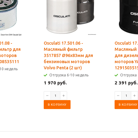
01.08 -
Osculati 17.501.06 -
Osculati 17
ильтр для
Масляный фильтр
Масляный 
моторов
3517857 Ø96x83мм для
для дизел
08535111
бензиновых моторов
моторов 
Volvo Penta (2 шт)
1291503515
10 недель
Отгрузка 6-10 недель
Отгрузка 
1 970 руб.
2 391 руб.
В КОРЗИНУ
В КОРЗИНУ