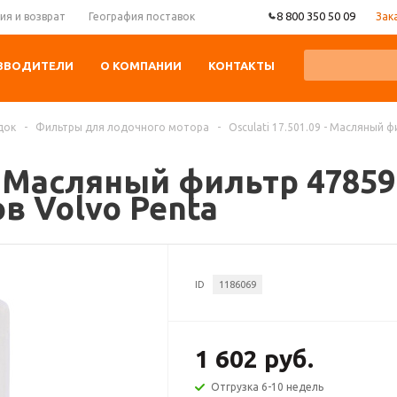
8 800 350 50 09
Зак
ия и возврат
География поставок
ЗВОДИТЕЛИ
О КОМПАНИИ
КОНТАКТЫ
док
-
Фильтры для лодочного мотора
-
Osculati 17.501.09 - Масляный
9 - Масляный фильтр 478
в Volvo Penta
ID
1186069
1 602 руб.
Отгрузка 6-10 недель