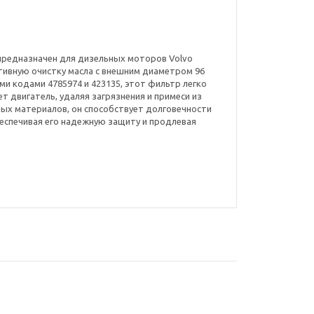
9 предназначен для дизельных моторов Volvo
тивную очистку масла с внешним диаметром 96
ми кодами 4785974 и 423135, этот фильтр легко
т двигатель, удаляя загрязнения и примеси из
ных материалов, он способствует долговечности
еспечивая его надежную защиту и продлевая