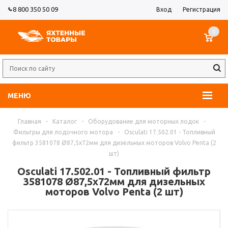
8 800 350 50 09
Вход
Регистрация
0
МЕНЮ
Главная
-
Каталог
-
Оборудование для моторных лодок
-
Фильтры для лодочного мотора
-
Osculati 17.502.01 - Топливный
фильтр 3581078 Ø87,5x72мм для дизельных моторов Volvo Penta (2
шт)
Osculati 17.502.01 - Топливный фильтр
3581078 Ø87,5x72мм для дизельных
моторов Volvo Penta (2 шт)