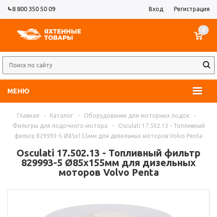
8 800 350 50 09
Вход
Регистрация
0
МЕНЮ
Главная
-
Каталог
-
Оборудование для моторных лодок
-
Фильтры для лодочного мотора
-
Osculati 17.502.13 - Топливный
фильтр 829993-5 Ø85x155мм для дизельных моторов Volvo Penta
Osculati 17.502.13 - Топливный фильтр
829993-5 Ø85x155мм для дизельных
моторов Volvo Penta