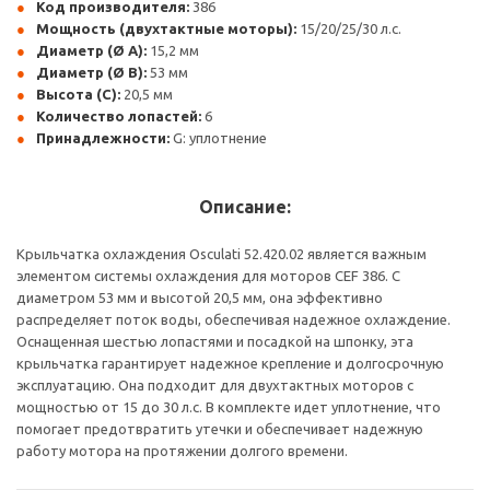
Код производителя:
386
Мощность (двухтактные моторы):
15/20/25/30 л.с.
Диаметр (Ø A):
15,2 мм
Диаметр (Ø B):
53 мм
Высота (C):
20,5 мм
Количество лопастей:
6
Принадлежности:
G: уплотнение
Описание:
Крыльчатка охлаждения Osculati 52.420.02 является важным
элементом системы охлаждения для моторов CEF 386. С
диаметром 53 мм и высотой 20,5 мм, она эффективно
распределяет поток воды, обеспечивая надежное охлаждение.
Оснащенная шестью лопастями и посадкой на шпонку, эта
крыльчатка гарантирует надежное крепление и долгосрочную
эксплуатацию. Она подходит для двухтактных моторов с
мощностью от 15 до 30 л.с. В комплекте идет уплотнение, что
помогает предотвратить утечки и обеспечивает надежную
работу мотора на протяжении долгого времени.