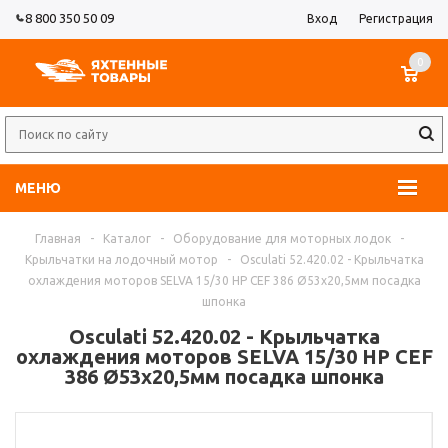
8 800 350 50 09
Вход
Регистрация
0
МЕНЮ
Главная
-
Каталог
-
Оборудование для моторных лодок
-
Крыльчатки на лодочный мотор
-
Osculati 52.420.02 - Крыльчатка
охлаждения моторов SELVA 15/30 HP CEF 386 Ø53x20,5мм посадка
шпонка
Osculati 52.420.02 - Крыльчатка
охлаждения моторов SELVA 15/30 HP CEF
386 Ø53x20,5мм посадка шпонка