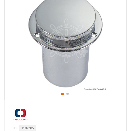
ID
1187205