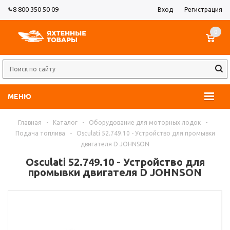
8 800 350 50 09
Вход
Регистрация
0
МЕНЮ
Главная
-
Каталог
-
Оборудование для моторных лодок
-
Подача топлива
-
Osculati 52.749.10 - Устройство для промывки
двигателя D JOHNSON
Osculati 52.749.10 - Устройство для
промывки двигателя D JOHNSON