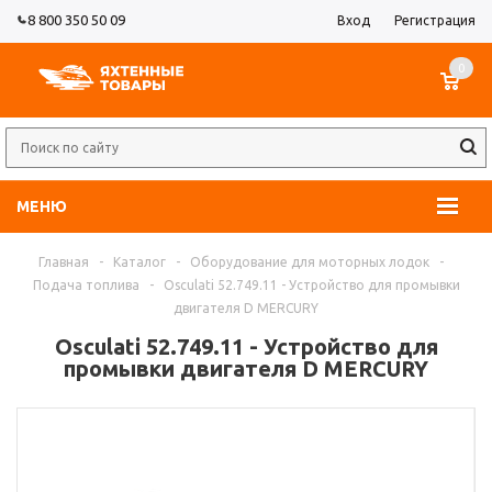
8 800 350 50 09
Вход
Регистрация
0
МЕНЮ
Главная
-
Каталог
-
Оборудование для моторных лодок
-
Подача топлива
-
Osculati 52.749.11 - Устройство для промывки
двигателя D MERCURY
Osculati 52.749.11 - Устройство для
промывки двигателя D MERCURY