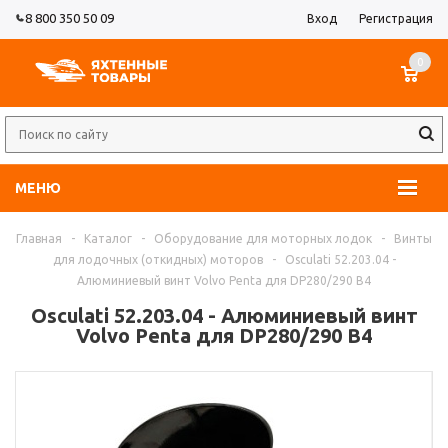
8 800 350 50 09
Вход
Регистрация
0
МЕНЮ
Главная
-
Каталог
-
Оборудование для моторных лодок
-
Винты
для лодочных (откидных) моторов
-
Osculati 52.203.04 -
Алюминиевый винт Volvo Penta для DP280/290 B4
Osculati 52.203.04 - Алюминиевый винт
Volvo Penta для DP280/290 B4