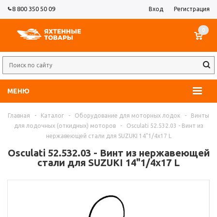
8 800 350 50 09
Вход
Регистрация
0
МЕНЮ
Главная
-
Каталог
-
Оборудование для моторных лодок
-
Винты
для лодочных (откидных) моторов
-
Osculati 52.532.03 - Винт из
нержавеющей стали для SUZUKI 14"1/4x17 L
Osculati 52.532.03 - Винт из нержавеющей
стали для SUZUKI 14"1/4x17 L