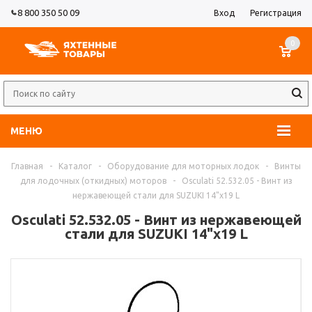
8 800 350 50 09
Вход
Регистрация
0
МЕНЮ
Главная
-
Каталог
-
Оборудование для моторных лодок
-
Винты
для лодочных (откидных) моторов
-
Osculati 52.532.05 - Винт из
нержавеющей стали для SUZUKI 14"x19 L
Osculati 52.532.05 - Винт из нержавеющей
стали для SUZUKI 14"x19 L