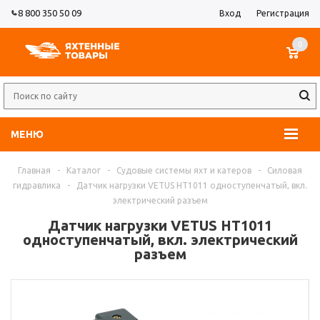
8 800 350 50 09
Вход
Регистрация
0
МЕНЮ
Главная
-
Каталог
-
Судовые системы яхт и катеров
-
Силовая
гидравлика
-
Датчик нагрузки VETUS HT1011 одноступенчатый, вкл.
электрический разъем
Датчик нагрузки VETUS HT1011
одноступенчатый, вкл. электрический
разъем