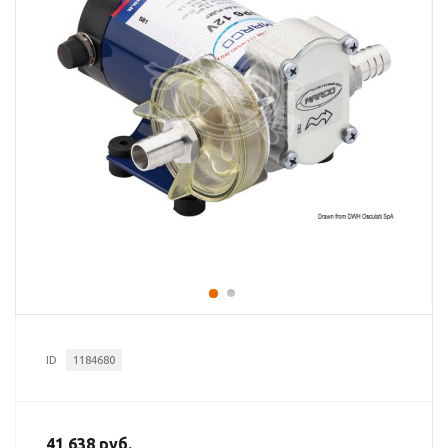
ID
1184680
41 638 руб.