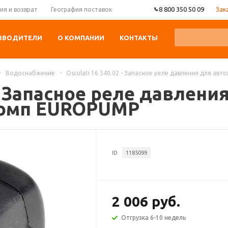
8 800 350 50 09
Зак
ия и возврат
География поставок
ЗВОДИТЕЛИ
О КОМПАНИИ
КОНТАКТЫ
-
Водоснабжение
-
Osculati 16.540.02 - Запасное реле давления для а
 - Запасное реле давлени
помп EUROPUMP
ID
1185099
2 006 руб.
Отгрузка 6-10 недель