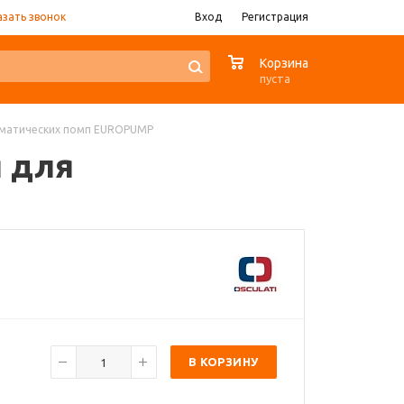
азать звонок
Вход
Регистрация
0
Корзина
пуста
втоматических помп EUROPUMP
я для
В КОРЗИНУ