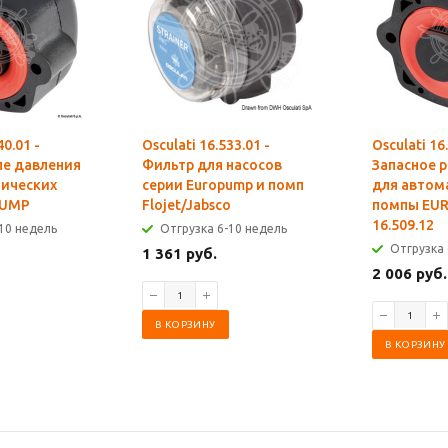
40.01 -
Osculati 16.533.01 -
Osculati 16
ле давления
Фильтр для насосов
Запасное 
тических
серии Europump и помп
для автом
PUMP
Flojet/Jabsco
помпы EU
16.509.12
10 недель
Отгрузка 6-10 недель
Отгрузка 
1 361 руб.
2 006 руб.
В КОРЗИНУ
В КОРЗИНУ