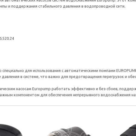
для автоматических насосов систем водоснабжения Europump. Этот ко
мпы и поддержания стабильного давления в водопроводной сети.
6.520.24
о специально для использования с автоматическими помпами EUROPUMP, т
е давления в системе, что важно для предотвращения перегрузок и об
тическим насосам Europump работать эффективно и без сбоев, поддер
важным компонентом для обеспечения непрерывного водоснабжения на 