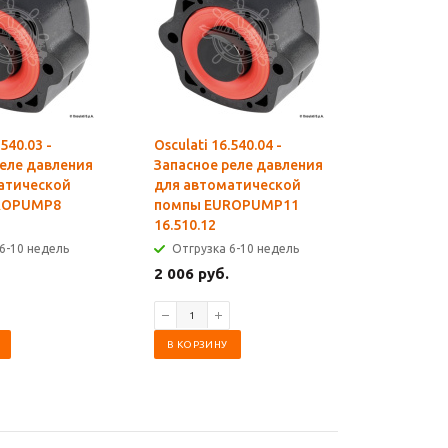
.540.03 -
Osculati 16.540.04 -
Osculati 1
реле давления
Запасное реле давления
Запасной
атической
для автоматической
помпы E
ROPUMP8
помпы EUROPUMP11
Aquatec
16.510.12
Отгрузк
6-10 недель
Отгрузка 6-10 недель
1 359 ру
2 006 руб.
В КОРЗИ
В КОРЗИНУ