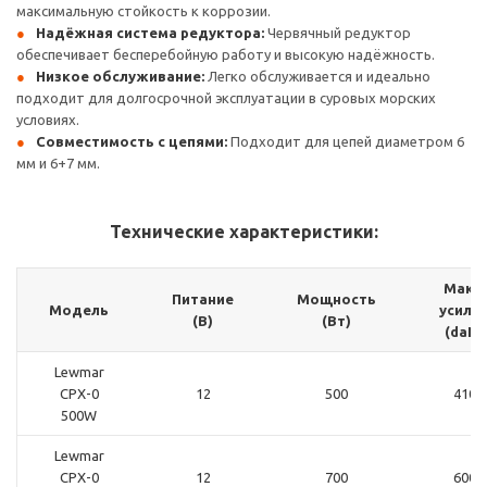
максимальную стойкость к коррозии.
Надёжная система редуктора:
Червячный редуктор
обеспечивает бесперебойную работу и высокую надёжность.
Низкое обслуживание:
Легко обслуживается и идеально
подходит для долгосрочной эксплуатации в суровых морских
условиях.
Совместимость с цепями:
Подходит для цепей диаметром 6
мм и 6+7 мм.
Технические характеристики:
Макс.
Питание
Мощность
Модель
усили
(В)
(Вт)
(daN)
Lewmar
CPX-0
12
500
410
500W
Lewmar
CPX-0
12
700
600