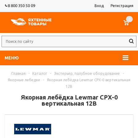
8 800 350 50 09
Вход
Регистрация
0
МЕНЮ
Главная
-
Каталог
-
Экстерьер, палубное оборудование
-
Якорные лебедки
-
Якорная лебёдка Lewmar CPX-0 вертикальная
12В
Якорная лебёдка Lewmar CPX-0
вертикальная 12В