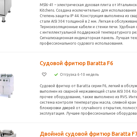
MSl6-41 – электрическая духовая плита от Итальянск
Kitchens. Создана исключительно для использования 
Степень защиты IP 44. Конструкция выполнена из с
стали AISI 304 толщиной в 2 мм. Легкая в обслуживан
Термоизоляционные кабели и стенки печи. Удобная 
с интеллектуальной поддержкой температурного ре
Сигнализационная индикаторная панель. Лучшая тех
профессионального судового использования.
Судовой фритюр Baratta F6
Отгрузка 6-10 недель
Судовой фритюр от Baratta серии F6, легкий в обслу
выполнен из сварной нержавеющей стали AISI 304. Ко
прочее оборудование, также выполнено из RVS. Инт
система контроля температуры масла, сливной кран
блокировки дверей от случайного открытия, полнос
эксплуатация. Лучшее профессиональное оборудован
Двойной судовой фритюр Baratta F