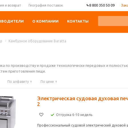
8 800 350 50 09
Зак
ия и возврат
География поставок
ЗВОДИТЕЛИ
О КОМПАНИИ
КОНТАКТЫ
ер
-
Камбузное оборудование Baratta
ынка по производству и продаже технологически передовых и полность
тем приготовления пищи.
По алфавиту
По цене
Электрическая судовая духовая печь
2
Отгрузка 6-10 недель
Профессиональный судовой электрический духовой ш