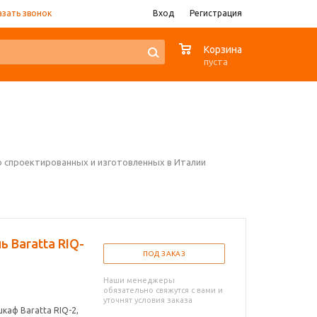
азать звонок
Вход
Регистрация
0
Корзина
пуста
ю спроектированных и изготовленных в Италии
 Baratta RIQ-
ПОД ЗАКАЗ
Наши менеджеры
обязательно свяжутся с вами и
уточнят условия заказа
каф Baratta RIQ-2,