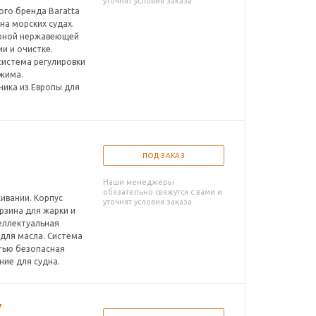
уточнят условия заказа
ого бренда Baratta
на морских судах.
варной нержавеющей
ии и очистке.
система регулировки
жима.
ника из Европы для
ПОД ЗАКАЗ
Наши менеджеры
обязательно свяжутся с вами и
живании. Корпус
уточнят условия заказа
рзина для жарки и
еллектуальная
 для масла. Система
тью безопасная
ие для судна.
7