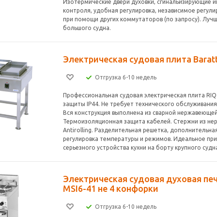
Изотермические двери духовки, сгинальизирующие и
контроля, удобная регулировка, независимое регул
при помощи других коммутаторов (по запросу). Луч
большого судна.
Электрическая судовая плита Baratt
Отгрузка 6-10 недель
Профессиональная судовая электрическая плита RIQ-
защиты IP44. Не требует технического обслуживания,
Вся конструкция выполнена из сварной нержавеющей с
Термоизоляционная защита кабелей. Стержни из не
Antirolling. Разделительная решетка, дополнительна
регулировка температуры и режимов. Идеальное пр
серьезного устройства кухни на борту крупного судн
Электрическая судовая духовая печ
MSI6-41 не 4 конфорки
Отгрузка 6-10 недель