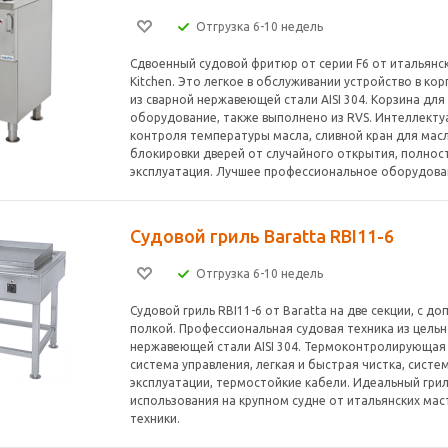
Отгрузка 6-10 недель
Сдвоенный судовой фритюр от серии F6 от итальянс
Kitchen. Это легкое в обслуживании устройство в ко
из сварной нержавеющей стали AISI 304. Корзина для
оборудование, также выполнено из RVS. Интеллекту
контроля температуры масла, сливной кран для мас
блокировки дверей от случайного открытия, полнос
эксплуатация. Лучшее профессиональное оборудован
Судовой гриль Baratta RBI11-6
Отгрузка 6-10 недель
Судовой гриль RBI11-6 от Baratta на две секции, с д
полкой. Профессиональная судовая техника из цель
нержавеющей стали AISI 304. Термоконтролирующая
система управления, легкая и быстрая чистка, сист
эксплуатации, термостойкие кабели. Идеальный грил
использования на крупном судне от итальянских мас
техники.