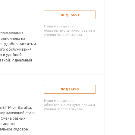
ПОД ЗАКАЗ
Наши менеджеры
обязательно свяжутся с вами и
спользования
уточнят условия заказа
м выполнена из
ль удобно чистить и
ого обслуживания.
ы и удобной
еткой. Идеальный
ПОД ЗАКАЗ
Наши менеджеры
обязательно свяжутся с вами и
 BITM от Baratta.
уточнят условия заказа
з нержавеющей стали
. Смена разных
становка.
нальное судовое