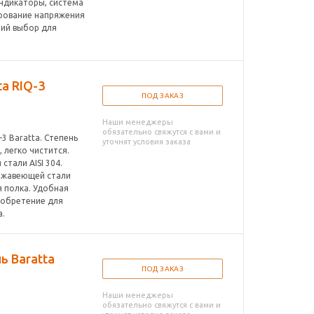
ндикаторы, система
ирование напряжения
ший выбор для
a RIQ-3
ПОД ЗАКАЗ
Наши менеджеры
обязательно свяжутся с вами и
3 Baratta. Степень
уточнят условия заказа
 легко чистится.
тали AISI 304.
ржавеющей стали
я полка. Удобная
иобретение для
а.
ь Baratta
ПОД ЗАКАЗ
Наши менеджеры
обязательно свяжутся с вами и