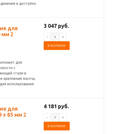
единения и доступно
3 047 руб.
ние для
 мм 2
В КОРЗИНУ
омпонент для
хности с
веющей стали в
е крепление мачты,
 для использования
4 181 руб.
ние для
 x 85 мм 2
В КОРЗИНУ