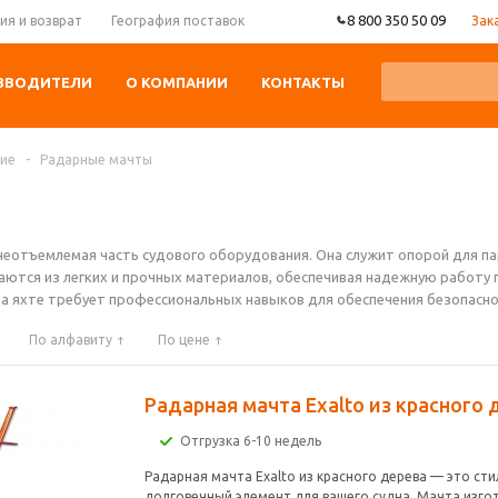
8 800 350 50 09
Зак
ия и возврат
География поставок
ЗВОДИТЕЛИ
О КОМПАНИИ
КОНТАКТЫ
ние
-
Радарные мачты
неотъемлемая часть судового оборудования. Она служит опорой для па
ются из легких и прочных материалов, обеспечивая надежную работу п
а яхте требует профессиональных навыков для обеспечения безопасно
По алфавиту
По цене
Радарная мачта Exalto из красного 
Отгрузка 6-10 недель
Радарная мачта Exalto из красного дерева — это сти
долговечный элемент для вашего судна. Мачта изго