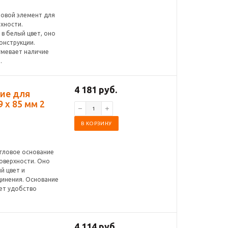
ловой элемент для
хности.
в белый цвет, оно
онструкции.
умевает наличие
.
4 181 руб.
ние для
 x 85 мм 2
В КОРЗИНУ
угловое основание
оверхности. Оно
й цвет и
инения. Основание
ет удобство
4 114 руб.