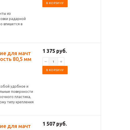
В КОРЗИНУ
чты из
новки радарной
о впишется в
1 375 руб.
ние для мачт
ость 80,5 мм
В КОРЗИНУ
 собой удобное и
альные поверхности
рочного пластика,
ому типу крепления
1 507 руб.
ние для мачт