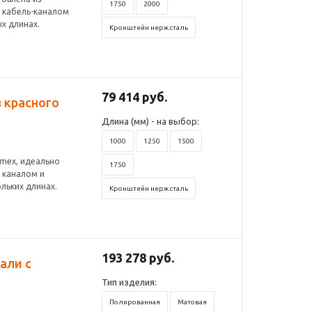
1750
2000
 кабель-каналом
х длинах.
Кронштейн нерж.сталь
79 414 руб.
 красного
Длина (мм) - на выбор:
1000
1250
1500
amex, идеально
1750
 каналом и
льких длинах.
Кронштейн нерж.сталь
193 278 руб.
али с
Тип изделия:
Полированная
Матовая