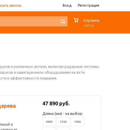
азать звонок
Вход
Регистрация
0
Корзина
пуста
русов и различных антенн, включая радарные системы.
арусов и навигационное оборудование на яхте.
сти и эффективности плавания.
47 890 руб.
дерева
Длина (мм) - на выбор:
1000
1250
1500
льный и
товлена из