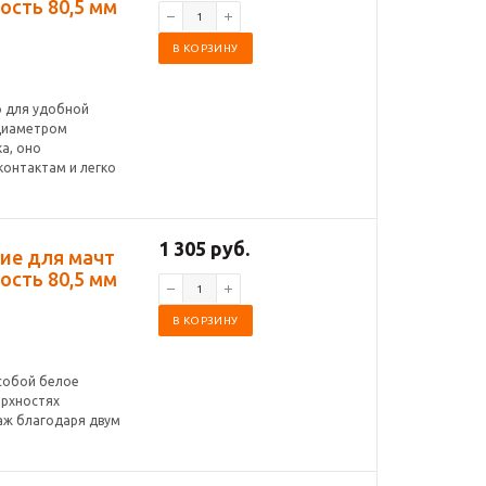
ость 80,5 мм
В КОРЗИНУ
о для удобной
 диаметром
а, оно
контактам и легко
1 305 руб.
ние для мачт
ость 80,5 мм
В КОРЗИНУ
 собой белое
ерхностях
аж благодаря двум