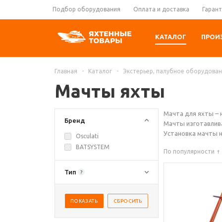
Подбор оборудования
Оплата и доставка
Гарант
КАТАЛОГ
ПРОИ
Главная
-
Каталог
-
Экстерьер, палубное оборудова
Мачты яхты
Мачта для яхты – 
Бренд
Мачты изготавлива
Установка мачты н
Osculati
BATSYSTEM
По популярности
Тип
?