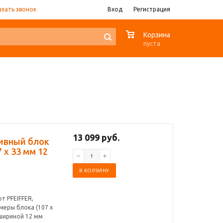
азать звонок
Вход
Регистрация
0
Корзина
пуста
13 099 руб.
кивный блок
 x 33 мм 12
В КОРЗИНУ
т PFEIFFER,
еры блока (107 x
 шириной 12 мм