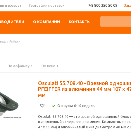
8 800 350 50 09
Зак
ия и возврат
География поставок
ЗВОДИТЕЛИ
О КОМПАНИИ
КОНТАКТЫ
лаж Pfeiffer
По алфавиту
По цене
Osculati 55.708.40 - Врезной однош
PFEIFFER из алюминия 44 мм 107 x 47
мм
Отгрузка 6-10 недель
Osculati 55.708.40 — это врезной одношкивный блок о
выполненный из черного алюминия. Компактные разм
47 x 33 мм) и алюминиевый шкив диаметром 40 мм с