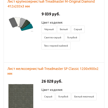
Лист крупнозернистый Treadmaster M-Original Diamond
412x203х3 мм
9 039 руб.
Цвет изделия:
Чёрный
Белый
Серый
Светло-серый
Голубой
Тик с черной каймой
Лист мелкозернистый Treadmaster SP Classic 1200x900х2
мм
26 028 руб.
Цвет изделия:
Серый
Голубой
Белый песочный