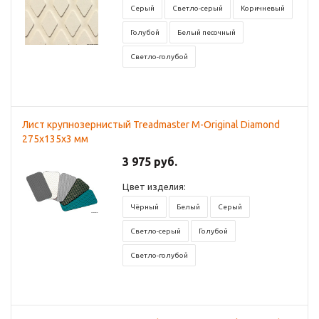
Серый
Светло-серый
Коричневый
Голубой
Белый песочный
Светло-голубой
Лист крупнозернистый Treadmaster M-Original Diamond
275x135х3 мм
3 975 руб.
Цвет изделия:
Чёрный
Белый
Серый
Светло-серый
Голубой
Светло-голубой