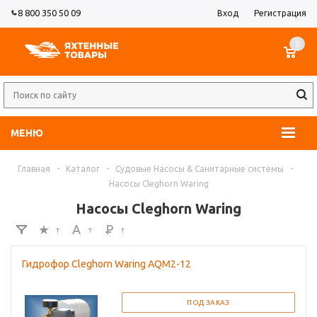
8 800 350 50 09
Вход
Регистрация
0
МЕНЮ
Главная
-
Каталог
-
Судовые Насосы & Санитарные системы
-
Насосы Cleghorn Waring
Насосы Cleghorn Waring
Гидрофор Cleghorn Waring AQM2-12
ПОД ЗАКАЗ