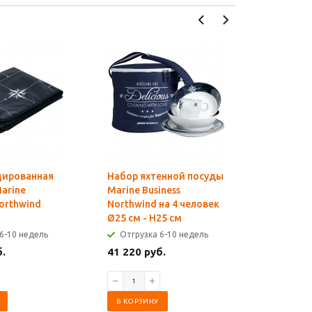
цированная
Набор яхтенной посуды
Набор ях
arine
Marine Business
Marine Bu
Northwind
Northwind на 4 человек
Northwin
Ø25 см - H25 см
Ø34.5 см 
6-10 недель
Отгрузка 6-10 недель
Отгрузк
б.
41 220 руб.
60 061 р
В КОРЗИНУ
В КОРЗИ