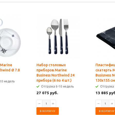
 Marine
Набор столовых
Пластифи
thwind Ø 7.8
приборов Marine
скатерть M
Business Northwind 24
Busisness 
прибора (6 по 4 шт.)
130x155 см
10 недель
Отгрузка 6-10 недель
Отгрузка 
27 075 руб.
13 885 ру
В КОРЗИНУ
В КОРЗИНУ