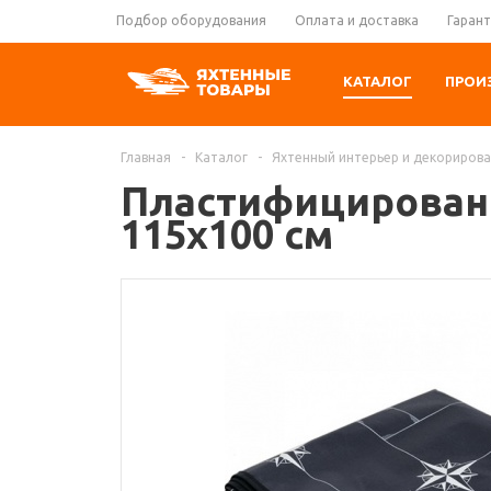
Подбор оборудования
Оплата и доставка
Гарант
КАТАЛОГ
ПРОИ
Главная
-
Каталог
-
Яхтенный интерьер и декориров
Пластифицированна
115x100 см