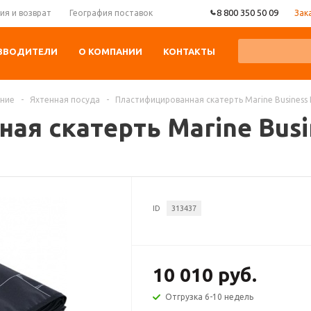
8 800 350 50 09
Зак
ия и возврат
География поставок
ЗВОДИТЕЛИ
О КОМПАНИИ
КОНТАКТЫ
ание
-
Яхтенная посуда
-
Пластифицированная скатерть Marine Business 
я скатерть Marine Busi
ID
313437
10 010 руб.
Отгрузка 6-10 недель