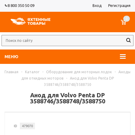
8 800 350 50 09
Вход
Регистрация
0
МЕНЮ
Главная
-
Каталог
-
Оборудование для моторных лодок
-
Аноды
для откидных моторов
-
Анод для Volvo Penta DP
3588746/3588748/3588750
Анод для Volvo Penta DP
3588746/3588748/3588750
ID
479070