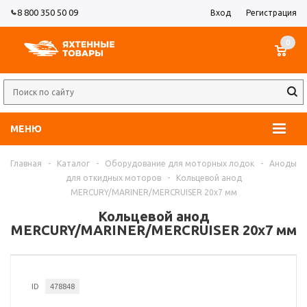
8 800 350 50 09
Вход
Регистрация
0
МЕНЮ
Главная
-
Каталог
-
Оборудование для моторных лодок
-
Аноды
для откидных моторов
-
Кольцевой анод
MERCURY/MARINER/MERCRUISER 20х7 мм
Кольцевой анод
MERCURY/MARINER/MERCRUISER 20х7 мм
ID
478848