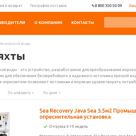
8 800 350 50 09
Зак
ия и возврат
География поставок
ЗВОДИТЕЛИ
О КОМПАНИИ
КОНТАКТЫ
ли морской воды
яхты
ой воды - это устройство, разработанное для преобразования морской
им для обеспечения бесперебойного и надежного источника пресной вод
е опреснители позволяют яхтсменам и морякам удовлетворять потребн
По алфавиту
По цене
Sea Recovery Java Sea 3.5м2 Промы
опреснительная установка
Отгрузка 6-10 недель