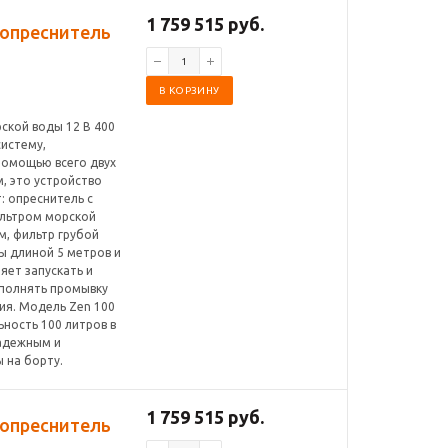
1 759 515 руб.
0 опреснитель
В КОРЗИНУ
рской воды 12 В 400
систему,
помощью всего двух
, это устройство
: опреснитель с
ильтром морской
м, фильтр грубой
ы длиной 5 метров и
яет запускать и
ыполнять промывку
я. Модель Zen 100
ность 100 литров в
надежным и
 на борту.
1 759 515 руб.
0 опреснитель