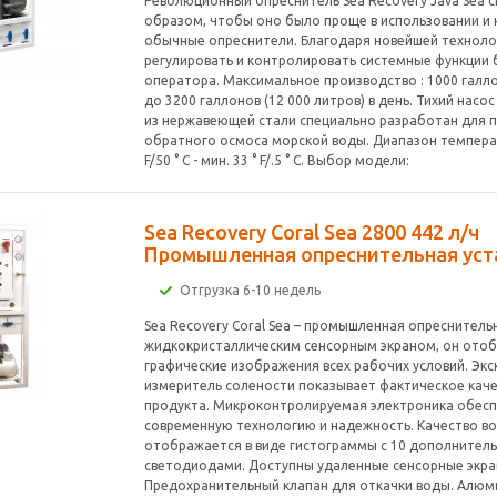
Революционный опреснитель Sea Recovery Java Sea 
образом, чтобы оно было проще в использовании и 
обычные опреснители. Благодаря новейшей техноло
регулировать и контролировать системные функции
оператора. Максимальное производство : 1000 галло
до 3200 галлонов (12 000 литров) в день. Тихий насо
из нержавеющей стали специально разработан для 
обратного осмоса морской воды. Диапазон температ
F/50 ° C - мин. 33 ° F/.5 ° C. Выбор модели:
Sea Recovery Coral Sea 2800 442 л/ч
Промышленная опреснительная уст
Отгрузка 6-10 недель
Sea Recovery Coral Sea – промышленная опреснительн
жидкокристаллическим сенсорным экраном, он ото
графические изображения всех рабочих условий. Эк
измеритель солености показывает фактическое кач
продукта. Микроконтролируемая электроника обес
современную технологию и надежность. Качество в
отображается в виде гистограммы с 10 дополнител
светодиодами. Доступны удаленные сенсорные экра
Предохранительный клапан для откачки воды. Алюм