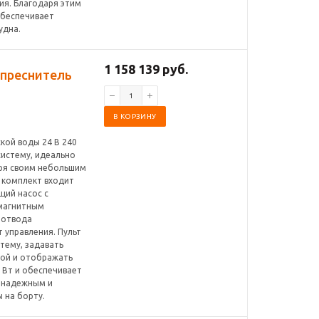
я. Благодаря этим
обеспечивает
удна.
1 158 139 руб.
 опреснитель
В КОРЗИНУ
ской воды 24 В 240
систему, идеально
ря своим небольшим
 комплект входит
щий насос с
омагнитным
г отвода
 управления. Пульт
тему, задавать
дой и отображать
 Вт и обеспечивает
о надежным и
 на борту.