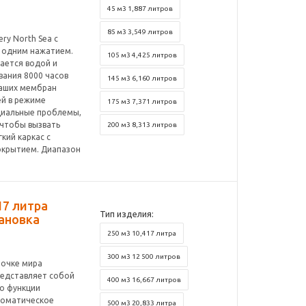
45 м3 1,887 литров
85 м3 3,549 литров
ry North Sea с
 одним нажатием.
105 м3 4,425 литров
ается водой и
вания 8000 часов
145 м3 6,160 литров
 ваших мембран
ей в режиме
175 м3 7,371 литров
циальные проблемы,
 чтобы вызвать
200 м3 8,313 литров
кий каркас с
окрытием. Диапазон
417 литра
Тип изделия:
ановка
250 м3 10,417 литра
300 м3 12 500 литров
точке мира
представляет собой
400 м3 16,667 литров
го функции
томатическое
500 м3 20,833 литра