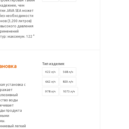
спроектирован таким
надежнее, чем
гии JAVA SEA может
 без необходимости
нов (3,200 литров)
с высокого давления
применений
ур: максимум. 122 °
Тип изделия:
ановка
422 л/ч
568 л/ч
662 л/ч
820 л/ч
ая установка с
бражает
978 л/ч
1073 л/ч
склюзивный
ество воды
печивает
оды продукта
ьными
ны.
иниевый легкий