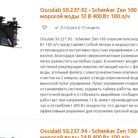
Osculati 50.237.92 - Schenker Zen 10
морской воды 12 В 400 Вт 100 л/ч
Отгрузка 6-10 недель
Osculati 50.237.92 - Schenker Zen 100 опреснитель мо
Вт 100 л/ч представляет собой легкую и недорогую 
отличающуюся интуитивно простым управлением с 
кнопок. Благодаря своим сверхкомпактным размерам
легко разместить на любых судах. В комплект входят
системой рекуперации энергии, питающий насос с ф
воды, угольный фильтр с электромагнитным клапано
очистки на 5 микрон, шланг отвода опресненной вод
выносной пульт управления. Пульт управления позвол
останавливать систему, задавать таймер работы, в
проточной водой и отображать аварийные сообщени
работает при напряжении 12 В, имеет производитель
час и потребляет 400 Вт мощности, что делает ее 
эффективным решением для получения пресной воды
Osculati 50.237.94 - Schenker Zen 10
морской воды 24 В 400 Вт 100 л/ч