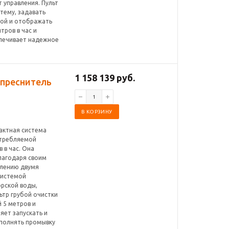
 управления. Пульт
тему, задавать
дой и отображать
тров в час и
печивает надежное
1 158 139 руб.
 опреснитель
В КОРЗИНУ
мпактная система
отребляемой
 в час. Она
лагодаря своим
влению двумя
системой
орской воды,
ьтр грубой очистки
 5 метров и
яет запускать и
ыполнять промывку