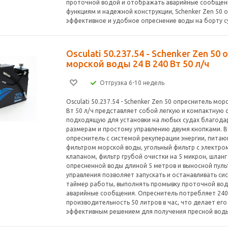
проточной водой и отображать аварийные сообщени
функциям и надежной конструкции, Schenker Zen 50 
эффективное и удобное опреснение воды на борту с
Osculati 50.237.54 - Schenker Zen 50
морской воды 24 В 240 Вт 50 л/ч
Отгрузка 6-10 недель
Osculati 50.237.54 - Schenker Zen 50 опреснитель мор
Вт 50 л/ч представляет собой легкую и компактную 
подходящую для установки на любых судах благода
размерам и простому управлению двумя кнопками. В
опреснитель с системой рекуперации энергии, питаю
фильтром морской воды, угольный фильтр с электр
клапаном, фильтр грубой очистки на 5 микрон, шлан
опресненной воды длиной 5 метров и выносной пульт
управления позволяет запускать и останавливать сис
таймер работы, выполнять промывку проточной во
аварийные сообщения. Опреснитель потребляет 240
производительность 50 литров в час, что делает ег
эффективным решением для получения пресной воды