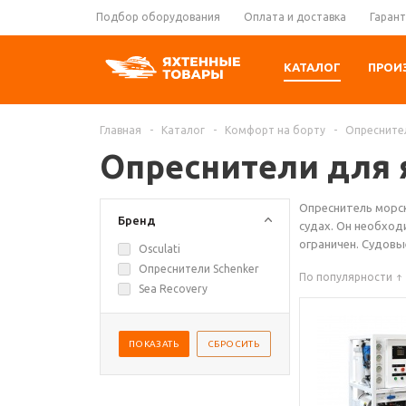
Подбор оборудования
Оплата и доставка
Гарант
КАТАЛОГ
ПРОИ
Главная
-
Каталог
-
Комфорт на борту
-
Опресните
Опреснители для 
Опреснитель морск
Бренд
судах. Он необход
ограничен. Судовы
Osculati
Опреснители Schenker
По популярности
Sea Recovery