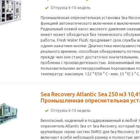
Отгрузка 6-10 недель
Промышленная опреснительная установка Sea Recove
функцией автоматического включения и выключения
Радиальный осевой насос высокого давления смазыв
имеет может обходиться без технического обслужи
работы. Fresh Water Flush: продлевает срок службы
одним нажатием кнопки. Диагностика неисправност
реального времени, способная обнаруживать потен
прежде чем они станут достаточно значительными,
проблемы с производительностью. Алюминиевый лег
пользовательским антикоррозийным порошковым п
температур: максимум. 122 ° F/50 ° C - мин. 35 ° F/.5 ° C.
Sea Recovery Atlantic Sea 250 м3 10,
Промышленная опреснительная уст
Отгрузка 6-10 недель
Безопасный, надежный и поддерживаемый в любой 
опреснитель Atlantic Sea от Sea Recovery, который 
крупнейшую серию систем SWRO для Sea Recovery. Е
включают в себя небольшой размер и полностью ав