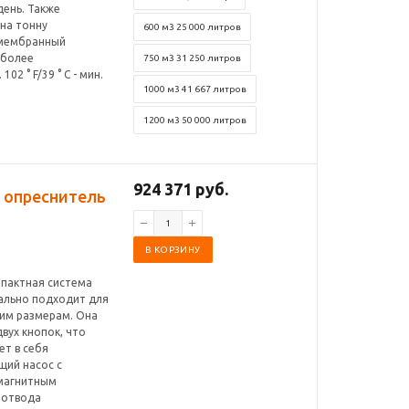
день. Также
 на тонну
600 м3 25 000 литров
 мембранный
 более
750 м3 31 250 литров
2 ° F/39 ° C - мин.
1000 м3 41 667 литров
1200 м3 50 000 литров
924 371 руб.
0 опреснитель
В КОРЗИНУ
омпактная система
ально подходит для
шим размерам. Она
вух кнопок, что
ет в себя
щий насос с
омагнитным
г отвода