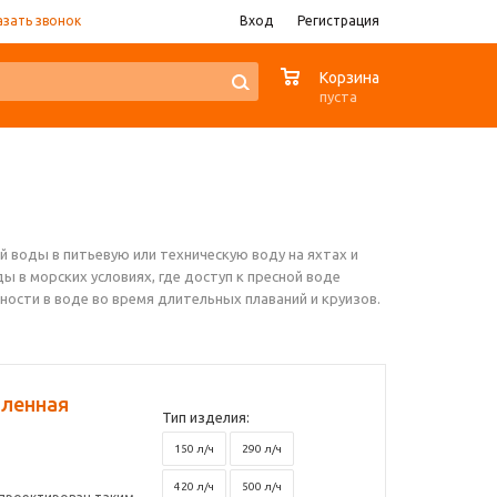
азать звонок
Вход
Регистрация
0
Корзина
пуста
 воды в питьевую или техническую воду на яхтах и
ы в морских условиях, где доступ к пресной воде
ости в воде во время длительных плаваний и круизов.
шленная
Тип изделия:
150 л/ч
290 л/ч
420 л/ч
500 л/ч