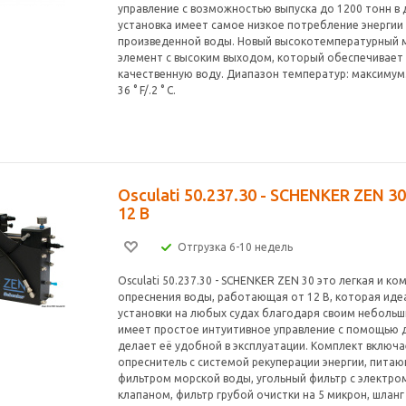
управление с возможностью выпуска до 1200 тонн в 
установка имеет самое низкое потребление энергии
произведенной воды. Новый высокотемпературный
элемент с высоким выходом, который обеспечивает
качественную воду. Диапазон температур: максимум. 10
36 ° F/.2 ° C.
Osculati 50.237.30 - SCHENKER ZEN 3
12 В
Отгрузка 6-10 недель
Osculati 50.237.30 - SCHENKER ZEN 30 это легкая и к
опреснения воды, работающая от 12 В, которая иде
установки на любых судах благодаря своим неболь
имеет простое интуитивное управление с помощью д
делает её удобной в эксплуатации. Комплект включа
опреснитель с системой рекуперации энергии, питаю
фильтром морской воды, угольный фильтр с электр
клапаном, фильтр грубой очистки на 5 микрон, шлан