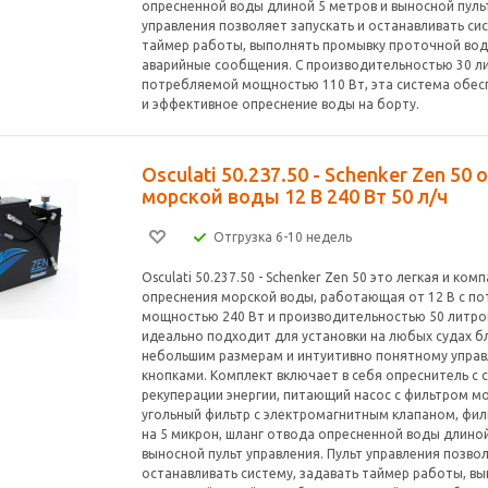
опресненной воды длиной 5 метров и выносной пульт
управления позволяет запускать и останавливать сис
таймер работы, выполнять промывку проточной во
аварийные сообщения. С производительностью 30 ли
потребляемой мощностью 110 Вт, эта система обес
и эффективное опреснение воды на борту.
Osculati 50.237.50 - Schenker Zen 50
морской воды 12 В 240 Вт 50 л/ч
Отгрузка 6-10 недель
Osculati 50.237.50 - Schenker Zen 50 это легкая и ко
опреснения морской воды, работающая от 12 В с п
мощностью 240 Вт и производительностью 50 литров
идеально подходит для установки на любых судах б
небольшим размерам и интуитивно понятному упра
кнопками. Комплект включает в себя опреснитель с 
рекуперации энергии, питающий насос с фильтром м
угольный фильтр с электромагнитным клапаном, фил
на 5 микрон, шланг отвода опресненной воды длиной
выносной пульт управления. Пульт управления позвол
останавливать систему, задавать таймер работы, в