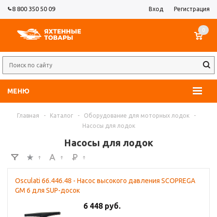
8 800 350 50 09
Вход
Регистрация
0
МЕНЮ
Главная
-
Каталог
-
Оборудование для моторных лодок
-
Насосы для лодок
Насосы для лодок
Osculati 66.446.48 - Насос высокого давления SCOPREGA
GM 6 для SUP-досок
6 448 руб.