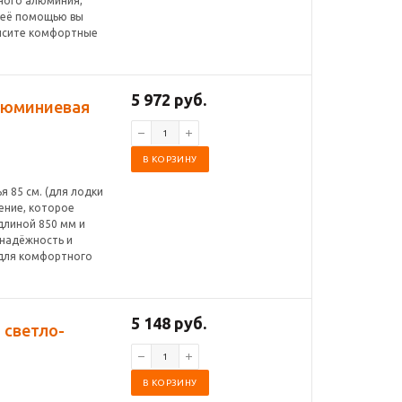
чного алюминия,
 С её помощью вы
высите комфортные
5 972 руб.
алюминиевая
В КОРЗИНУ
 85 см. (для лодки
дение, которое
длиной 850 мм и
 надёжность и
 для комфортного
5 148 руб.
 светло-
В КОРЗИНУ