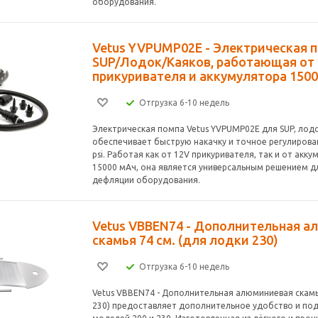
оборудования.
Vetus YVPUMP02E - Электрическая 
SUP/Лодок/Каяков, работающая от
прикуривателя и аккумулятора 150
Отгрузка 6-10 недель
Электрическая помпа Vetus YVPUMP02E для SUP, лодо
обеспечивает быструю накачку и точное регулирова
psi. Работая как от 12V прикуривателя, так и от акк
15000 мАч, она является универсальным решением д
дефляции оборудования.
Vetus VBBEN74 - Дополнительная 
скамья 74 см. (для лодки 230)
Отгрузка 6-10 недель
Vetus VBBEN74 - Дополнительная алюминиевая скамья
230) предоставляет дополнительное удобство и по