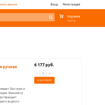
азать звонок
Вход
Регистрация
0
Корзина
пуста
6 177 руб.
я ручная
В КОРЗИНУ
чивает быструю и
укции. Манометр
едотвращает
ашего водного