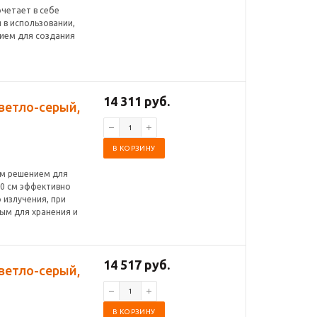
очетает в себе
 в использовании,
нием для создания
14 311 руб.
светло-серый,
В КОРЗИНУ
ым решением для
00 см эффективно
 излучения, при
ым для хранения и
14 517 руб.
светло-серый,
В КОРЗИНУ