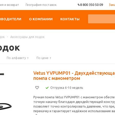
8 800 350 50 09
Зак
ия и возврат
География поставок
ЗВОДИТЕЛИ
О КОМПАНИИ
КОНТАКТЫ
док
-
Аксессуары для лодок
одок
По алфавиту
По цене
Vetus YVPUMP01 - Двухдействующа
помпа с манометром
Отгрузка 6-10 недель
Ручная помпа Vetus YVPUMP01 с манометром обеспе
точную накачку благодаря двухдействующей констр
позволяет точно контролировать давление, что пр
перекачку и гарантирует надёжное использование в