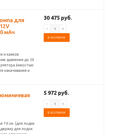
30 475 руб.
помпа для
 12V
00 мАч
В КОРЗИНУ
к и каяков
ние давления до 20
умулятора ёмкостью
ля накачивания и
5 972 руб.
алюминиевая
В КОРЗИНУ
 74 см. (для лодки
ддержку для лодок