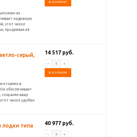
В КОРЗИНУ
выполнен из
ечивает надежную
й, этот чехол
и, продлевая её
14 517 руб.
светло-серый,
В КОРЗИНУ
зготовлен в
 Он обеспечивает
, сохраняя вашу
 этот чехол удобен
40 977 руб.
я лодки типа