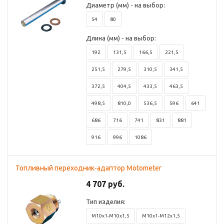
Диаметр (мм) - на выбор:
54
80
Длина (мм) - на выбор:
192
131,5
166,5
221,5
251,5
279,5
310,5
341,5
372,5
404,5
433,5
463,5
498,5
810,0
536,5
596
641
686
716
741
831
881
916
996
1086
Топливный переходник-адаптор Motometer
4 707 руб.
Тип изделия:
M10x1-M10x1,5
M10x1-M12x1,5