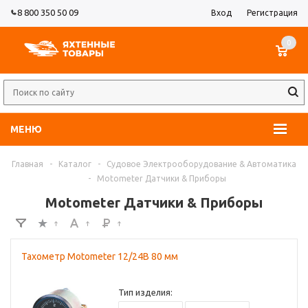
8 800 350 50 09
Вход
Регистрация
0
МЕНЮ
Главная
-
Каталог
-
Судовое Электрооборудование & Автоматика
-
Motometer Датчики & Приборы
Motometer Датчики & Приборы
Тахометр Motometer 12/24В 80 мм
Тип изделия: