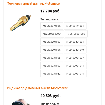
Температурный датчик Motometer
17 784 руб.
Тип изделия:
ME6420071006
ME6420111001
N325805003001
ME6420201002
ME6420201003
ME6420201004
ME6420201006
ME6420201010
ME6100031005
ME6100031007
ME6100031009
ME6100031011
ME6100031012
ME6100031014
Индикатор давления масла Motometer
40 803 руб.
Тип изделия: