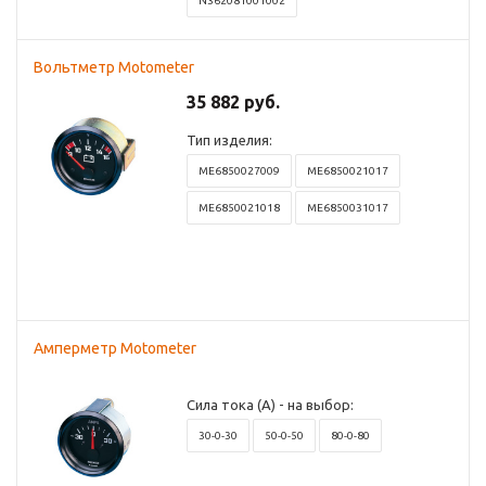
N362081001002
Вольтметр Motometer
35 882 руб.
Тип изделия:
ME6850027009
ME6850021017
ME6850021018
ME6850031017
Амперметр Motometer
Сила тока (А) - на выбор:
30-0-30
50-0-50
80-0-80