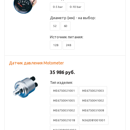
0-5 bar
0-10 bar
Диаметр (мм) - на выбор:
52
60
Источник питания:
12В
24В
Датчик давления Motometer
35 986 руб.
Тип изделия:
ME6750021001
ME6750021003
ME6750041005
ME6750041002
ME6750031002
ME6750031008
ME6750021018
N362081001001