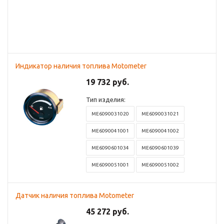
Индикатор наличия топлива Motometer
19 732 руб.
Тип изделия:
ME6090031020
ME6090031021
ME6090041001
ME6090041002
ME6090601034
ME6090601039
ME6090051001
ME6090051002
Датчик наличия топлива Motometer
45 272 руб.