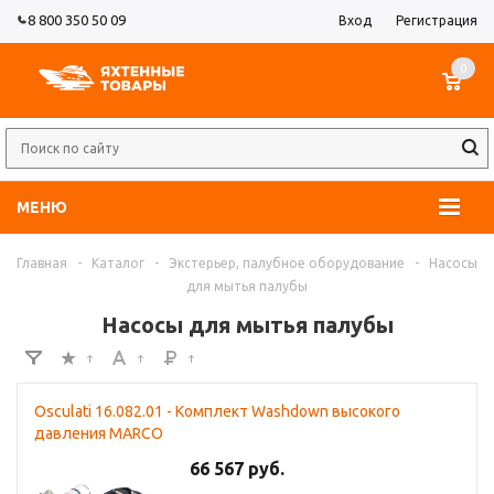
8 800 350 50 09
Вход
Регистрация
0
МЕНЮ
Главная
-
Каталог
-
Экстерьер, палубное оборудование
-
Насосы
для мытья палубы
Насосы для мытья палубы
Osculati 16.082.01 - Комплект Washdown высокого
давления MARCO
66 567 руб.