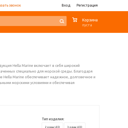
азать звонок
Вход
Регистрация
0
Корзина
пуста
укция Hella Marine включает в себя широкий
аченных специально для морской среды. Благодаря
Hella Marine обеспечивает надежное, долговечное и
льными морскими условиями и обеспечивая
Тип изделия:
2 ряда LED
3 ряда LED