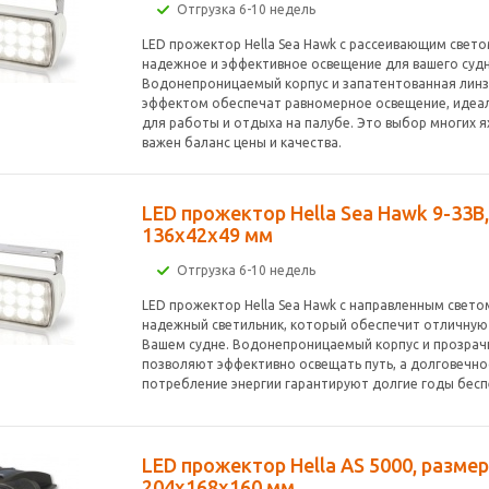
Отгрузка 6-10 недель
LED прожектор Hella Sea Hawk с рассеивающим свет
надежное и эффективное освещение для вашего судн
Водонепроницаемый корпус и запатентованная линз
эффектом обеспечат равномерное освещение, идеа
для работы и отдыха на палубе. Это выбор многих 
важен баланс цены и качества.
LED прожектор Hella Sea Hawk 9-33В
136x42x49 мм
Отгрузка 6-10 недель
LED прожектор Hella Sea Hawk с направленным свето
надежный светильник, который обеспечит отличную
Вашем судне. Водонепроницаемый корпус и прозрач
позволяют эффективно освещать путь, а долговечно
потребление энергии гарантируют долгие годы бес
LED прожектор Hella AS 5000, разме
204x168x160 мм