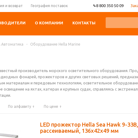
8 800 350 50 09
Зак
ия и возврат
География поставок
ЗВОДИТЕЛИ
О КОМПАНИИ
КОНТАКТЫ
& Автоматика
-
Оборудование Hella Marine
о известный производитель морского осветительного оборудования. Прод
одиодных фонарей, прожекторов и других световых решений, предназн
м материалам и передовым технологиям, осветительное оборудование 
 освещение на яхтах, катерах и крупных судах, справляясь с экстрема
гации.
По алфавиту
По цене
LED прожектор Hella Sea Hawk 9-33В,
рассеиваемый, 136x42x49 мм