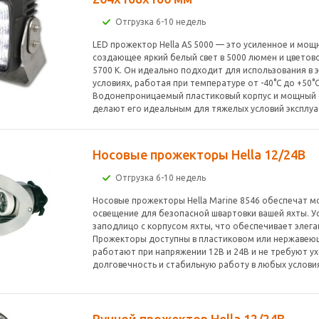
Отгрузка 6-10 недель
LED прожектор Hella AS 5000 — это усиленное и мощ
создающее яркий белый свет в 5000 люмен и цветов
5700 К. Он идеально подходит для использования в 
условиях, работая при температуре от -40°C до +50°C
Водонепроницаемый пластиковый корпус и мощный 
делают его идеальным для тяжелых условий эксплуа
Носовые прожекторы Hella 12/24В
Отгрузка 6-10 недель
Носовые прожекторы Hella Marine 8546 обеспечат 
освещение для безопасной швартовки вашей яхты. 
заподлицо с корпусом яхты, что обеспечивает элега
Прожекторы доступны в пластиковом или нержавею
работают при напряжении 12В и 24В и не требуют у
долговечность и стабильную работу в любых услови