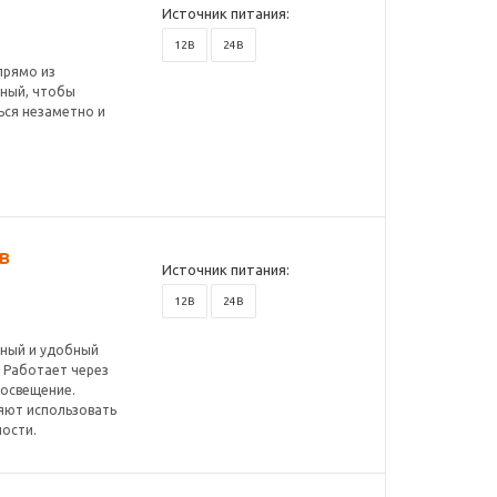
Источник питания:
12В
24В
прямо из
щный, чтобы
ься незаметно и
в
Источник питания:
12В
24В
ьный и удобный
. Работает через
 освещение.
яют использовать
ности.