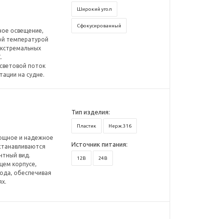
Широкий угол
Сфокусированный
ное освещение,
ой температурой
экстремальных
.
световой поток
тации на судне.
Тип изделия:
Пластик
Нерж.316
мощное и надежное
Источник питания:
Устанавливаются
нтный вид.
12В
24В
щем корпусе,
хода, обеспечивая
ях.