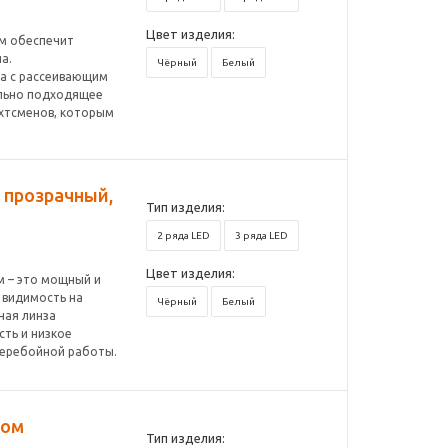
Цвет изделия:
ом обеспечит
а.
Чёрный
Белый
а с рассеивающим
льно подходящее
яхтсменов, которым
, прозрачный,
Тип изделия:
2 ряда LED
3 ряда LED
Цвет изделия:
м – это мощный и
 видимость на
Чёрный
Белый
ная линза
сть и низкое
перебойной работы.
ром
Тип изделия: