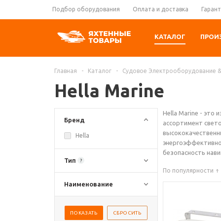
Подбор оборудования
Оплата и доставка
Гарант
КАТАЛОГ
ПРОИ
Главная
-
Каталог
-
Судовое Электрооборудование 
Hella Marine
Hella Marine - эт
Бренд
ассортимент свет
высококачественны
Hella
энергоэффективное
безопасность нави
Тип
?
По популярности
Наименование