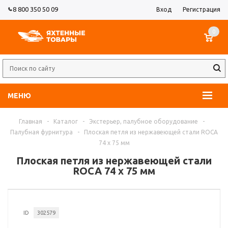
8 800 350 50 09
Вход
Регистрация
0
МЕНЮ
Главная
-
Каталог
-
Экстерьер, палубное оборудование
-
Палубная фурнитура
-
Плоская петля из нержавеющей стали ROCA
74 x 75 мм
Плоская петля из нержавеющей стали
ROCA 74 x 75 мм
ID
302579