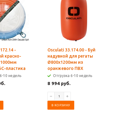
.172.14 -
Osculati 33.174.00 - Буй
Osculati 
й красно-
надувной для регаты
надувной
 1000мм
Ø800x1200мм из
Ø800x12
БС-пластика
оранжевого ПВХ
жёлтого
6-10 недель
Отгрузка 6-10 недель
Отгрузк
уб.
8 994 руб.
8 994 ру
В КОРЗИНУ
В КОРЗИ