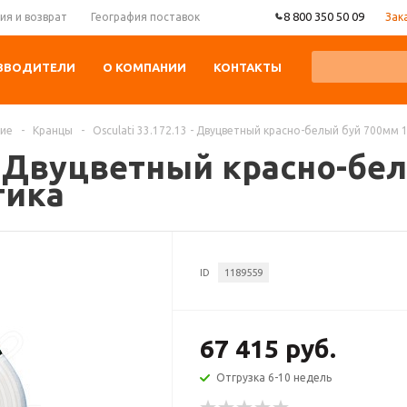
8 800 350 50 09
Зак
ия и возврат
География поставок
ЗВОДИТЕЛИ
О КОМПАНИИ
КОНТАКТЫ
ние
-
Кранцы
-
Osculati 33.172.13 - Двуцветный красно-белый буй 700мм 
3 - Двуцветный красно-б
тика
ID
1189559
67 415 руб.
Отгрузка 6-10 недель