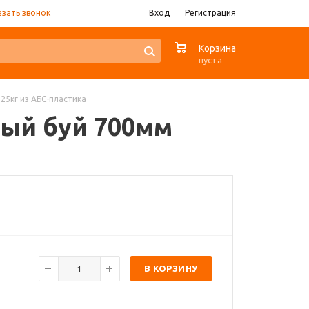
азать звонок
Вход
Регистрация
0
Корзина
пуста
125кг из АБС-пластика
елый буй 700мм
В КОРЗИНУ