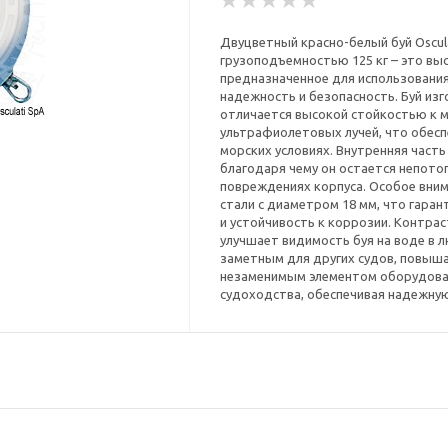
Двуцветный красно-белый буй Oscula
грузоподъемностью 125 кг – это вы
предназначенное для использования 
надежность и безопасность. Буй из
отличается высокой стойкостью к 
ультрафиолетовых лучей, что обесп
морских условиях. Внутренняя част
благодаря чему он остается непото
повреждениях корпуса. Особое вним
стали с диаметром 18 мм, что гара
и устойчивость к коррозии. Контра
улучшает видимость буя на воде в л
заметным для других судов, повыша
незаменимым элементом оборудовани
судоходства, обеспечивая надежную