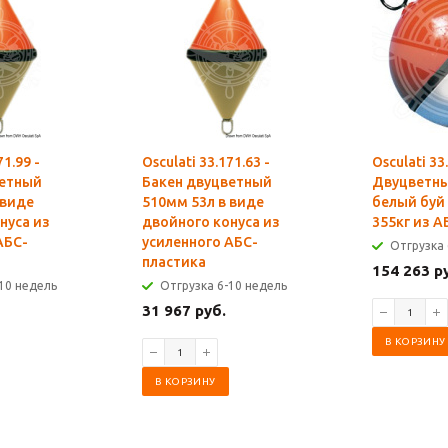
71.99 -
Osculati 33.171.63 -
Osculati 33
ветный
Бакен двуцветный
Двуцветны
 виде
510мм 53л в виде
белый буй
нуса из
двойного конуса из
355кг из А
АБС-
усиленного АБС-
Отгрузка 
пластика
154 263 р
10 недель
Отгрузка 6-10 недель
31 967 руб.
В КОРЗИНУ
В КОРЗИНУ