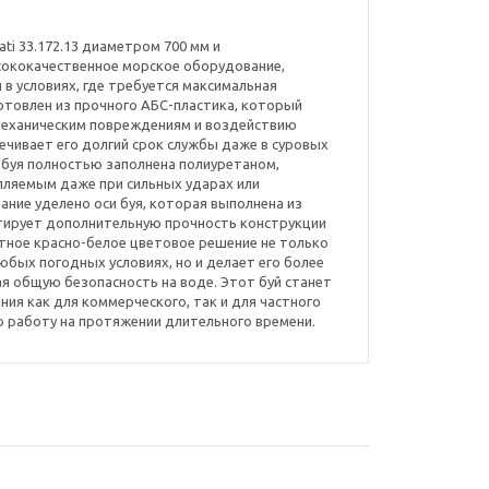
ti 33.172.13 диаметром 700 мм и
сококачественное морское оборудование,
в условиях, где требуется максимальная
готовлен из прочного АБС-пластика, который
механическим повреждениям и воздействию
ечивает его долгий срок службы даже в суровых
ь буя полностью заполнена полиуретаном,
пляемым даже при сильных ударах или
ание уделено оси буя, которая выполнена из
нтирует дополнительную прочность конструкции
стное красно-белое цветовое решение не только
юбых погодных условиях, но и делает его более
я общую безопасность на воде. Этот буй станет
я как для коммерческого, так и для частного
 работу на протяжении длительного времени.