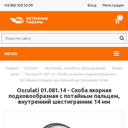
8 800 350 50 09
Вход
Регистрация
0
МЕНЮ
Главная
-
Каталог
-
Экстерьер, палубное оборудование
-
Якоря,
цепи
-
Osculati 01.081.14 - Скоба якорная подковообразная с
потайным пальцем, внутренний шестигранник 14 мм
Osculati 01.081.14 - Скоба якорная
подковообразная с потайным пальцем,
внутренний шестигранник 14 мм