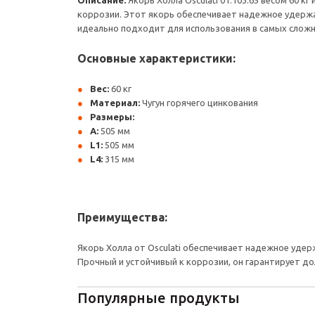
Описание:
Якорь Холла Osculati 01.103.65 весом 60 
коррозии. Этот якорь обеспечивает надежное удержа
идеально подходит для использования в самых сложн
Основные характеристики:
Вес:
60 кг
Материал:
Чугун горячего цинкования
Размеры:
A:
505 мм
L1:
505 мм
L4:
315 мм
Преимущества:
Якорь Холла от Osculati обеспечивает надежное уде
Прочный и устойчивый к коррозии, он гарантирует д
Популярные продукты