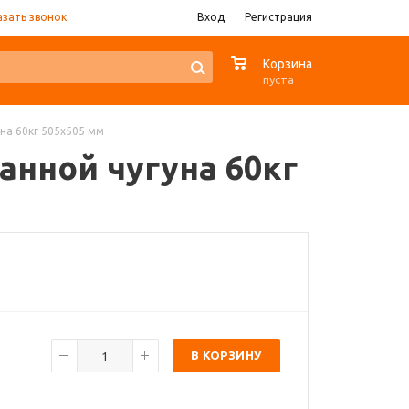
азать звонок
Вход
Регистрация
0
Корзина
пуста
уна 60кг 505x505 мм
ванной чугуна 60кг
В КОРЗИНУ