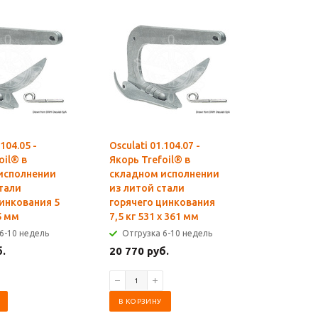
.104.05 -
Osculati 01.104.07 -
Osculati 0
oil® в
Якорь Trefoil® в
Канат як
исполнении
складном исполнении
диамерт 
тали
из литой стали
м
цинкования 5
горячего цинкования
Отгрузк
5 мм
7,5 кг 531 x 361 мм
3 663 ру
6-10 недель
Отгрузка 6-10 недель
б.
20 770 руб.
В КОРЗИ
В КОРЗИНУ