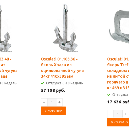
03.48 -
Osculati 01.103.36 -
Osculati 01
 из
Якорь Холла из
Якорь Tref
й чугуна
оцинкованной чугуна
складном 
5 мм
34кг 410x395 мм
из литой с
горячего 
10 недель
Отгрузка 6-10 недель
кг 469 x 31
57 198 руб.
Отгрузка 
17 636 ру
В КОРЗИНУ
В КОРЗИНУ