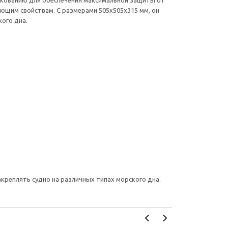
цинкованию для обеспечения максимальной защиты от
ющим свойствам. С размерами 505x505x315 мм, он
ого дна.
креплять судно на различных типах морского дна.