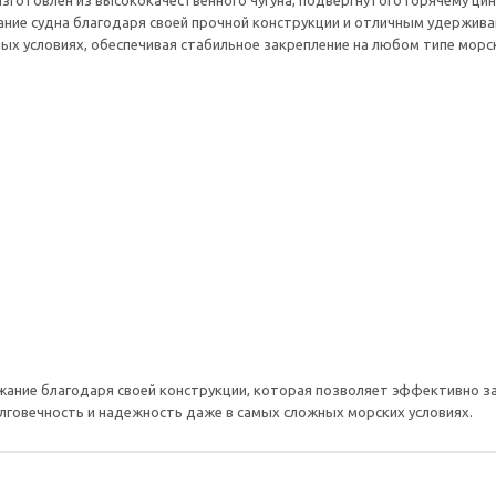
кг изготовлен из высококачественного чугуна, подвергнутого горячему 
ние судна благодаря своей прочной конструкции и отличным удержива
ых условиях, обеспечивая стабильное закрепление на любом типе морск
ржание благодаря своей конструкции, которая позволяет эффективно за
олговечность и надежность даже в самых сложных морских условиях.