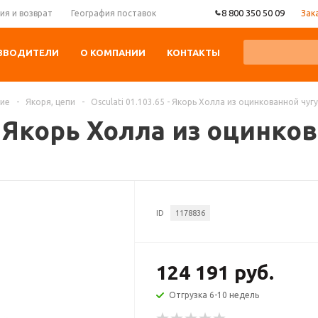
8 800 350 50 09
Зак
ия и возврат
География поставок
ЗВОДИТЕЛИ
О КОМПАНИИ
КОНТАКТЫ
ние
-
Якоря, цепи
-
Osculati 01.103.65 - Якорь Холла из оцинкованной чуг
 - Якорь Холла из оцинко
ID
1178836
124 191 руб.
Отгрузка 6-10 недель