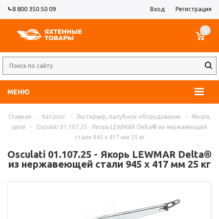
8 800 350 50 09
Вход
Регистрация
0
МЕНЮ
Главная
-
Каталог
-
Экстерьер, палубное оборудование
-
Якоря,
цепи
-
Osculati 01.107.25 - Якорь LEWMAR Delta® из нержавеющей
стали 945 x 417 мм 25 кг
Osculati 01.107.25 - Якорь LEWMAR Delta®
из нержавеющей стали 945 x 417 мм 25 кг