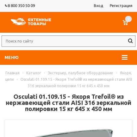
8 800 350 50 09
Вход
Регистрация
0
МЕНЮ
Главная
-
Каталог
-
Экстерьер, палубное оборудование
-
Якоря,
цепи
-
Osculati 01.109.15 - Якоря Trefoil® из нержавеющей стали AISI
316 зеркальной полировки 15 кг 645 x 450 мм
Osculati 01.109.15 - Якоря Trefoil® из
нержавеющей стали AISI 316 зеркальной
полировки 15 кг 645 x 450 мм