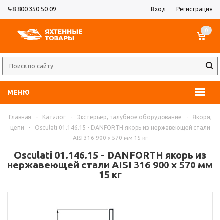
8 800 350 50 09
Вход
Регистрация
0
МЕНЮ
Главная
-
Каталог
-
Экстерьер, палубное оборудование
-
Якоря,
цепи
-
Osculati 01.146.15 - DANFORTH якорь из нержавеющей стали
AISI 316 900 x 570 мм 15 кг
Osculati 01.146.15 - DANFORTH якорь из
нержавеющей стали AISI 316 900 x 570 мм
15 кг