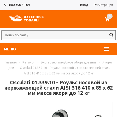
8 800 350 50 09
Вход
Регистрация
0
МЕНЮ
Главная
-
Каталог
-
Экстерьер, палубное оборудование
-
Якоря,
цепи
-
Osculati 01.339.10 - Роульс носовой из нержавеющей стали
AISI 316 410 x 85 x 62 мм масса якоря до 12 кг
Osculati 01.339.10 - Роульс носовой из
нержавеющей стали AISI 316 410 x 85 x 62
мм масса якоря до 12 кг