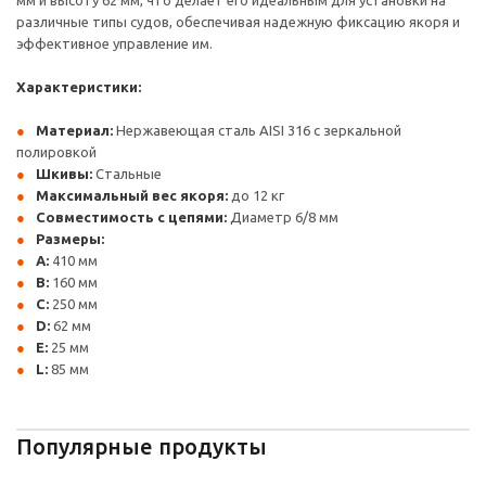
мм и высоту 62 мм, что делает его идеальным для установки на
различные типы судов, обеспечивая надежную фиксацию якоря и
эффективное управление им.
Характеристики:
Материал:
Нержавеющая сталь AISI 316 с зеркальной
полировкой
Шкивы:
Стальные
Максимальный вес якоря:
до 12 кг
Совместимость с цепями:
Диаметр 6/8 мм
Размеры:
A:
410 мм
B:
160 мм
C:
250 мм
D:
62 мм
E:
25 мм
L:
85 мм
Популярные продукты