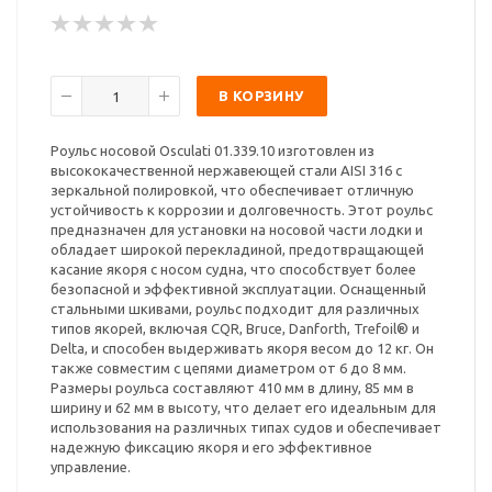
В КОРЗИНУ
Роульс носовой Osculati 01.339.10 изготовлен из
высококачественной нержавеющей стали AISI 316 с
зеркальной полировкой, что обеспечивает отличную
устойчивость к коррозии и долговечность. Этот роульс
предназначен для установки на носовой части лодки и
обладает широкой перекладиной, предотвращающей
касание якоря с носом судна, что способствует более
безопасной и эффективной эксплуатации. Оснащенный
стальными шкивами, роульс подходит для различных
типов якорей, включая CQR, Bruce, Danforth, Trefoil® и
Delta, и способен выдерживать якоря весом до 12 кг. Он
также совместим с цепями диаметром от 6 до 8 мм.
Размеры роульса составляют 410 мм в длину, 85 мм в
ширину и 62 мм в высоту, что делает его идеальным для
использования на различных типах судов и обеспечивает
надежную фиксацию якоря и его эффективное
управление.