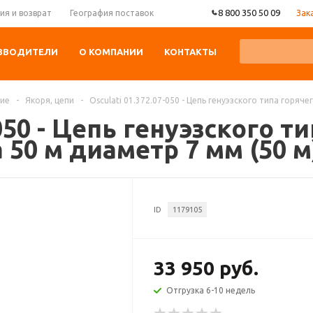
8 800 350 50 09
Зак
ия и возврат
География поставок
ЗВОДИТЕЛИ
О КОМПАНИИ
КОНТАКТЫ
ние
-
Якоря, цепи
-
Osculati 01.372.07-050 - Цепь генуэзского типа горяч
-050 - Цепь генуэзского т
50 м диаметр 7 мм (50 м
ID
1179105
33 950 руб.
Отгрузка 6-10 недель