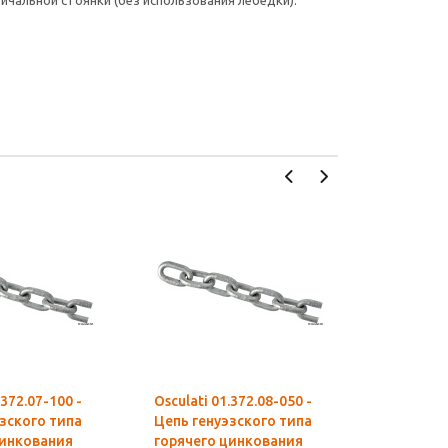
ичальной стоянки (без использования лебедки).
.372.07-100 -
Osculati 01.372.08-050 -
Osculati 
зского типа
Цепь генуэзского типа
Цепь ген
цинкования
горячего цинкования
горячего