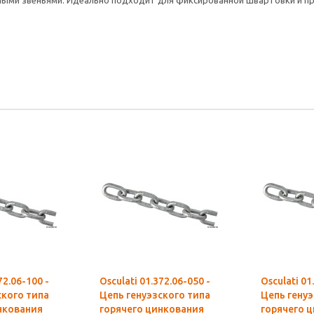
нными звеньями. Идеально подходит для фиксированной швартовки и пр
72.06-100 -
Osculati 01.372.06-050 -
Osculati 01
ского типа
Цепь генуэзского типа
Цепь генуэ
нкования
горячего цинкования
горячего 