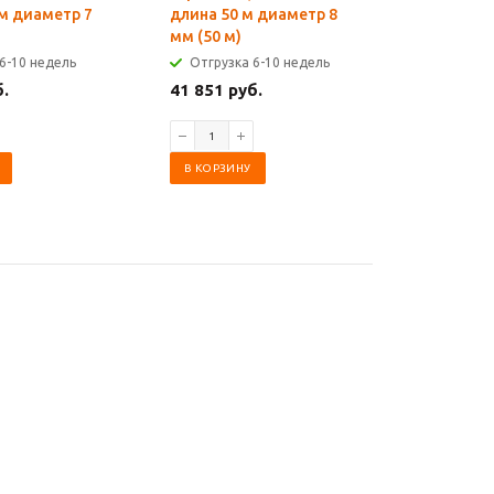
 м диаметр 7
длина 50 м диаметр 8
длина 10
мм (50 м)
мм (100 
6-10 недель
Отгрузка 6-10 недель
Отгрузк
б.
41 851 руб.
83 692 р
В КОРЗИНУ
В КОРЗИ