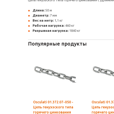
Цепь генуэзского типа горячего цинкования с удлине
Длина:
50 м
Диаметр:
7 мм
Вес на метр:
1,1 кг
Рабочая нагрузка:
460 кг
Разрывная нагрузка:
1840 кг
Популярные продукты
Osculati 01.372.07-050 -
Osculati 01.3
Цепь генуэзского типа
Цепь генуэз
горячего цинкования
горячего ци