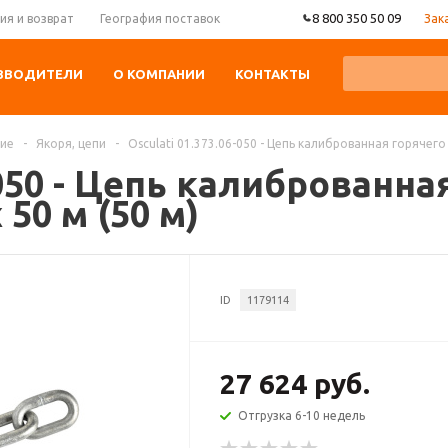
8 800 350 50 09
Зак
ия и возврат
География поставок
ЗВОДИТЕЛИ
О КОМПАНИИ
КОНТАКТЫ
ние
-
Якоря, цепи
-
Osculati 01.373.06-050 - Цепь калиброванная горячего
-050 - Цепь калиброванна
50 м (50 м)
ID
1179114
27 624 руб.
Отгрузка 6-10 недель