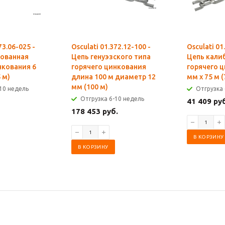
73.06-025 -
Osculati 01.372.12-100 -
Osculati 01
рованная
Цепь генуэзского типа
Цепь кали
нкования 6
горячего цинкования
горячего 
 м)
длина 100 м диаметр 12
мм x 75 м (
мм (100 м)
10 недель
Отгрузка 
Отгрузка 6-10 недель
41 409 ру
178 453 руб.
В КОРЗИНУ
В КОРЗИНУ