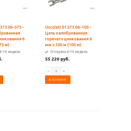
.373.06-075 -
Osculati 01.373.06-100 -
Osculati 
брованная
Цепь калиброванная
Цепь ка
цинкования 6
горячего цинкования 6
горячего
75 м)
мм x 100 м (100 м)
мм x 25 м
6-10 недель
Отгрузка 6-10 недель
Отгрузк
б.
55 220 руб.
21 755 р
В КОРЗИНУ
В КОРЗИ