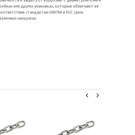
говечность и защиту от коррозии. С диаметром 6 мм и
робках или других упаковках, которые облегчают её
оответствие стандартам DIN766 и ISO. Цепь
азличных нагрузках.