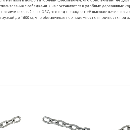
нного металла и покрыта горячим цинкованием, что обеспечивает её дол
спользования с лебедками. Она поставляется в удобных деревянных ко
ет отличительный знак OSC, что подтверждает её высокое качество и с
грузкой до 1600 кг, что обеспечивает её надежность и прочность при р