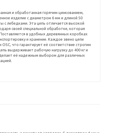
рованная и обработанная горячим цинкованием,
нное изделие с диаметром 6 мм и длиной 50
ы с лебедками. Эта цепь отличается высокой
одаря своей специальной обработке, которая
 Поставляется в удобных деревянных коробках
анспортировку и хранение. Каждое звено цепи
 OSC, что гарантирует её соответствие строгим
Цепь выдерживает рабочую нагрузку до 400 кг и
о делает её надежным выбором для различных
сацией.