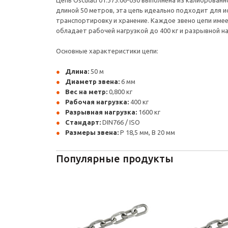
Цепь Osculati 01.373.06-050 выполнена из калиброва
длиной 50 метров, эта цепь идеально подходит для и
транспортировку и хранение. Каждое звено цепи име
обладает рабочей нагрузкой до 400 кг и разрывной на
Основные характеристики цепи:
Длина:
50 м
Диаметр звена:
6 мм
Вес на метр:
0,800 кг
Рабочая нагрузка:
400 кг
Разрывная нагрузка:
1600 кг
Стандарт:
DIN766 / ISO
Размеры звена:
P 18,5 мм, B 20 мм
Популярные продукты