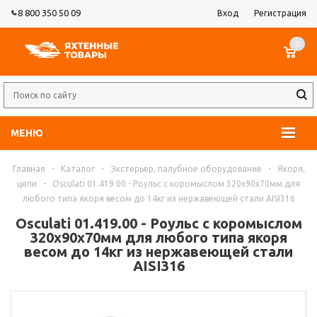
8 800 350 50 09
Вход
Регистрация
0
МЕНЮ
Главная
-
Каталог
-
Экстерьер, палубное оборудование
-
Якоря,
цепи
-
Osculati 01.419.00 - Роульс с коромыслом 320x90x70мм для
любого типа якоря весом до 14кг из нержавеющей стали AISI316
Osculati 01.419.00 - Роульс с коромыслом
320x90x70мм для любого типа якоря
весом до 14кг из нержавеющей стали
AISI316