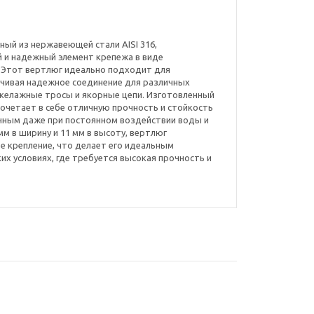
нный из нержавеющей стали AISI 316,
 и надежный элемент крепежа в виде
 Этот вертлюг идеально подходит для
ечивая надежное соединение для различных
такелажные тросы и якорные цепи. Изготовленный
сочетает в себе отличную прочность и стойкость
ечным даже при постоянном воздействии воды и
 мм в ширину и 11 мм в высоту, вертлюг
е крепление, что делает его идеальным
их условиях, где требуется высокая прочность и