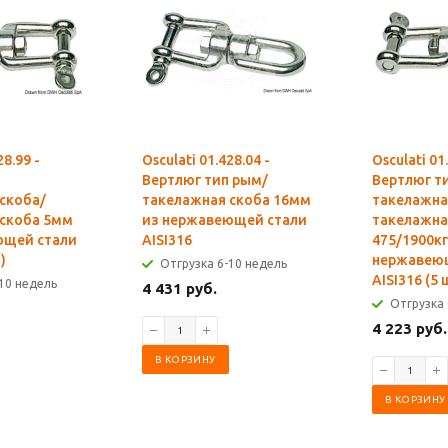
28.99 -
Osculati 01.428.04 -
Osculati 01
Вертлюг тип рым/
Вертлюг т
скоба/
такелажная скоба 16мм
такелажна
 скоба 5мм
из нержавеющей стали
такелажна
ющей стали
AISI316
475/1900кг
)
нержавею
Отгрузка 6-10 недель
AISI316 (5 
10 недель
4 431 руб.
Отгрузка 
4 223 руб.
В КОРЗИНУ
В КОРЗИНУ