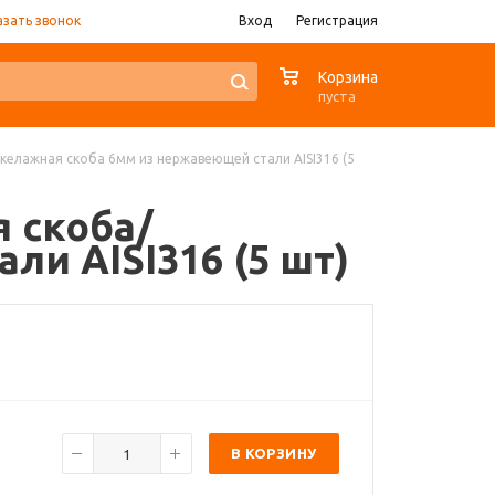
азать звонок
Вход
Регистрация
0
Корзина
пуста
такелажная скоба 6мм из нержавеющей стали AISI316 (5
я скоба/
ли AISI316 (5 шт)
В КОРЗИНУ