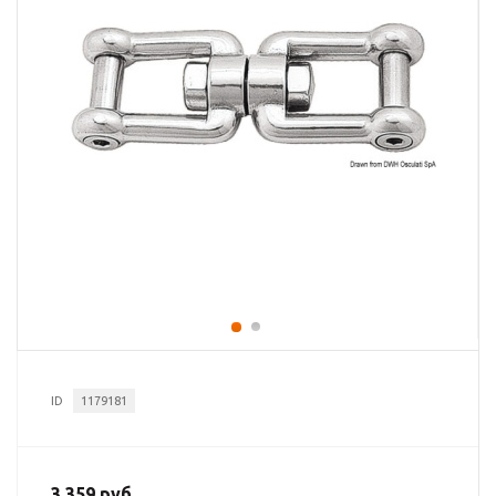
ID
1179181
3 359 руб.