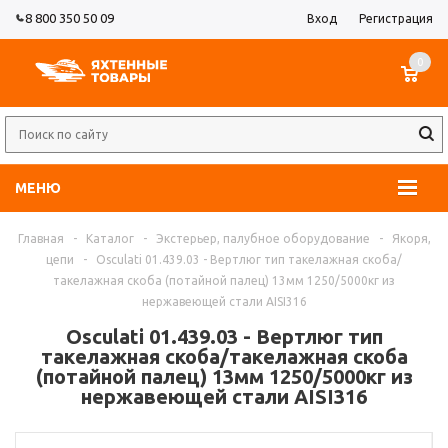
8 800 350 50 09
Вход
Регистрация
0
МЕНЮ
Главная
-
Каталог
-
Экстерьер, палубное оборудование
-
Якоря,
цепи
-
Osculati 01.439.03 - Вертлюг тип такелажная скоба/
такелажная скоба (потайной палец) 13мм 1250/5000кг из
нержавеющей стали AISI316
Osculati 01.439.03 - Вертлюг тип
такелажная скоба/такелажная скоба
(потайной палец) 13мм 1250/5000кг из
нержавеющей стали AISI316