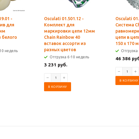
19.01 -
Osculati 01.501.12 -
Osculati 01
ив для
Комплект для
Система Ch
9мм
маркировки цепи 12мм
равномерн
 белого
Chain Rainbow 40
цепи в це
вставок ассорти из
150 x 170 
разных цветов
10 недель
Отгрузка 
Отгрузка 6-10 недель
46 386 ру
3 231 руб.
В КОРЗИНУ
В КОРЗИНУ