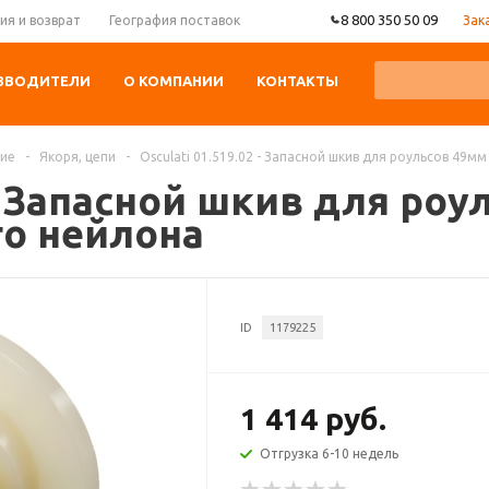
8 800 350 50 09
Зак
ия и возврат
География поставок
ЗВОДИТЕЛИ
О КОМПАНИИ
КОНТАКТЫ
ние
-
Якоря, цепи
-
Osculati 01.519.02 - Запасной шкив для роульсов 49
 - Запасной шкив для ро
го нейлона
ID
1179225
1 414 руб.
Отгрузка 6-10 недель