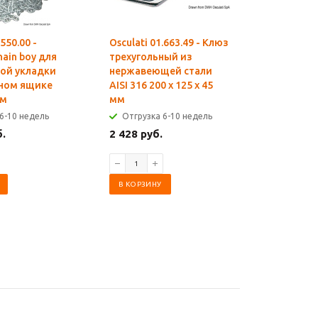
.550.00 -
Osculati 01.663.49 - Клюз
Osculati 0
ain boy для
трехугольный из
Звено с
ой укладки
нержавеющей стали
для цепе
пном ящике
AISI 316 200 x 125 x 45
нержаве
мм
мм
шт)
6-10 недель
Отгрузка 6-10 недель
Отгрузк
б.
2 428 руб.
1 586 ру
В КОРЗИНУ
В КОРЗИ