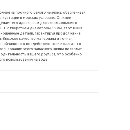
полнен из прочного белого нейлона, обеспечивая
плуатации в морских условиях. Он имеет
делает его идеальным для использования в
00. С отверстием диаметром 13 мм, этот шкив
изношенные детали, гарантируя продолжение
 Высокое качество материала и точная
тойчивость к воздействию соли и влаги, что
пользование этого запасного шкива позволит
одительность вашего роульса, что особенно
го использования на воде.