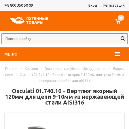
8 800 350 50 09
Вход
Регистрация
0
МЕНЮ
Главная
-
Каталог
-
Экстерьер, палубное оборудование
-
Якоря,
цепи
-
Osculati 01.740.10 - Вертлюг якорный 120мм для цепи 9-10мм
из нержавеющей стали AISI316
Osculati 01.740.10 - Вертлюг якорный
120мм для цепи 9-10мм из нержавеющей
стали AISI316