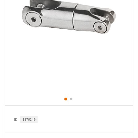
ID
1179249